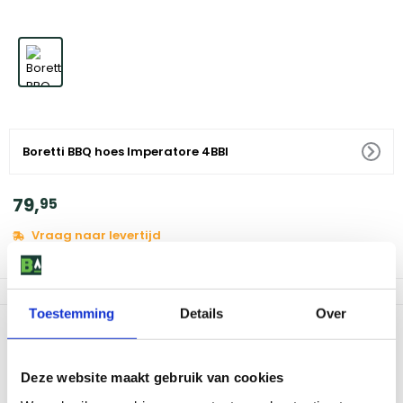
Boretti BBQ hoes Imperatore 4BBI
79
,
95
Vraag naar levertijd
Af te halen in 9 winkels
Toestemming
Details
Over
Productomschrijving
Heb je een mooie Boretti barbecue in jouw tuin staan, dan wil je
Deze website maakt gebruik van cookies
daar natuurlijk zo lang mogelijk van genieten. Kies daarom altijd
voor de bijpassende hoes bij jouw Boretti barbecue om hem in te