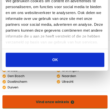
We gebruiken cookies om content en advertenties te
bewaren. Hagel, wind of stortregen: met deze waterbestendige
personaliseren, om functies voor social media te bieden
en duurzame hoes beschermt je Boretti barbecue tegen alle
en om ons websiteverkeer te analyseren. Ook delen we
denkbare weersinvloeden. In de zomer bescherm je de
barbecue of buitenkeuken tegen felle zon en ongedierte. Bij
informatie over uw gebruik van onze site met onze
wisselvallig weer kan je het beste zo nu en dan de hoes van de
partners voor social media, adverteren en analyse. Deze
barbecue halen, voor extra ventilatie en het tegengaan van
partners kunnen deze gegevens combineren met andere
condensvorming op jouw barbecue. Deze hoes is gemaakt van
informatie die u aan ze heeft verstrekt of die ze hebben
polyester en geschikt voor de Imperatore Nero 4BBI barbecue.
verzameld op basis van uw gebruik van hun services.
Bekijk dit product in onze winkels
OK
Amsterdam
Eindhoven
Breda
Groningen
Den Bosch
Naarden
Doetinchem
Utrecht
Duiven
Vind onze winkels