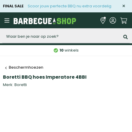
FINAL SALE
Scoor jouw perfecte BBQ nu extra voordelig
Zoeken
10
winkels
Beschermhoezen
Boretti BBQ hoes Imperatore 4BBI
Merk:
Boretti