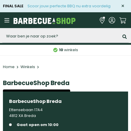
FINAL SALE
Scoor jouw perfecte BBQ nu extra voordelig
Zoeken
10
winkels
Home
Winkels
BarbecueShop Breda
Shop-in-shop bij
BarbecueShop Breda
Ettensebaan 17A4
4812 XA Breda
Gaat open om 10:00