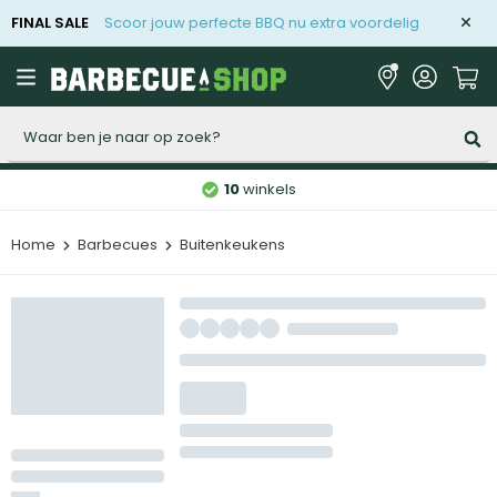
FINAL SALE
Scoor jouw perfecte BBQ nu extra voordelig
Zoeken
10
winkels
Home
Barbecues
Buitenkeukens