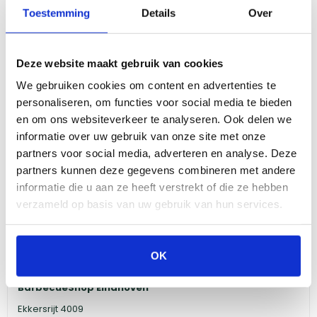
Toestemming
Details
Over
Nu gesloten
Shop-in-shop bij
Deze website maakt gebruik van cookies
We gebruiken cookies om content en advertenties te
Bekijk meer informatie
personaliseren, om functies voor social media te bieden
en om ons websiteverkeer te analyseren. Ook delen we
BarbecueShop Duiven
informatie over uw gebruik van onze site met onze
Nieuwgraaf 13
partners voor social media, adverteren en analyse. Deze
6921 RJ Duiven
partners kunnen deze gegevens combineren met andere
Nu gesloten
informatie die u aan ze heeft verstrekt of die ze hebben
verzameld op basis van uw gebruik van hun services.
Shop-in-shop bij
Bekijk meer informatie
OK
BarbecueShop Eindhoven
Ekkersrijt 4009