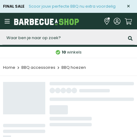
FINAL SALE
Scoor jouw perfecte BBQ nu extra voordelig
Zoeken
10
winkels
Home
BBQ accessoires
BBQ hoezen