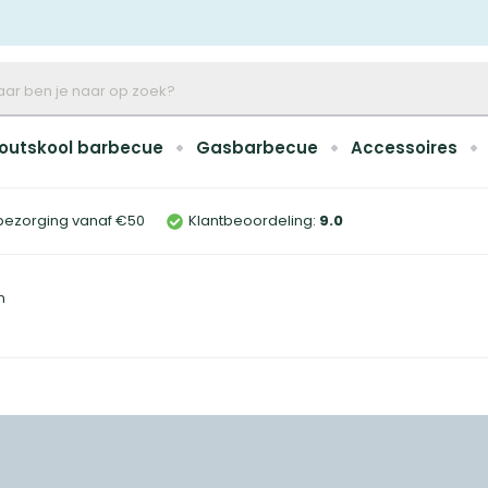
outskool barbecue
Gasbarbecue
Accessoires
bezorging vanaf €50
Klantbeoordeling:
9
.0
n