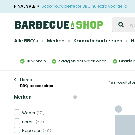
FINAL SALE
Scoor jouw perfecte BBQ nu extra voordelig
Zoeken
Alle BBQ's
Merken
Kamado barbecues
H
10
winkels
7 dagen
per week open
Gratis
Home
458 resultate
BBQ accessoires
Merken
Weber
(171)
Boretti
(52)
Napoleon
(49)