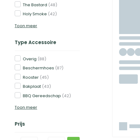
The Bastard
(48)
Holy Smoke
(42)
Toon meer
Type Accessoire
Overig
(88)
Beschermhoes
(87)
Rooster
(45)
Bakplaat
(43)
BBQ Gereedschap
(42)
Toon meer
Prijs