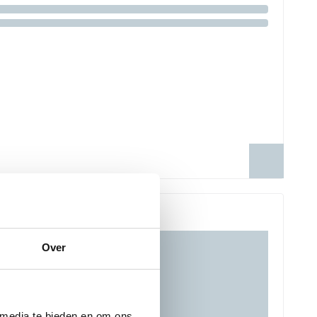
Over
 media te bieden en om ons