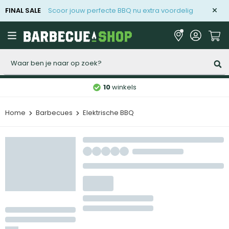
FINAL SALE
Scoor jouw perfecte BBQ nu extra voordelig
Zoeken
10
winkels
Home
Barbecues
Elektrische BBQ