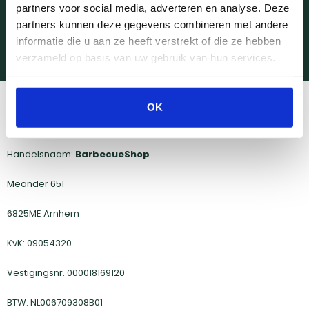
Onze experts staan voor je klaar
partners voor social media, adverteren en analyse. Deze
partners kunnen deze gegevens combineren met andere
In
onze tien winkels
staan onze specialisten zeven dagen per
informatie die u aan ze heeft verstrekt of die ze hebben
week voor je klaar. Daarnaast is onze klantenservice de hele
verzameld op basis van uw gebruik van hun services.
week bereikbaar via e-mail, Livechat en telefoon.
Algemene bedrijfsgegevens
OK
New Retail Company B.V.
Handelsnaam:
BarbecueShop
Meander 651
6825ME Arnhem
KvK: 09054320
Vestigingsnr. 000018169120
BTW: NL006709308B01