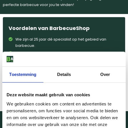
perfecte barbecue voor jou te vinden!
Voordelen van BarbecueShop
We zijn al 25 jaar dé specialist op het gebied van
barbecue.
Winkels met een ruim assortiment in Amsterdam,
Breda, Den Bosch, Doetinchem, Duiven, Eindhoven,
Groningen, Naarden, Utrecht en Zoeterwoude.
Deskundig advies van echte barbecue specialisten.
Toestemming
Details
Over
Persoonlijk aanbod, waardoor je altijd de beste deal
krijgt.
Deze website maakt gebruik van cookies
We gebruiken cookies om content en advertenties te
personaliseren, om functies voor social media te bieden
en om ons websiteverkeer te analyseren. Ook delen we
7 dagen per week bereikbaar
informatie over uw gebruik van onze site met onze