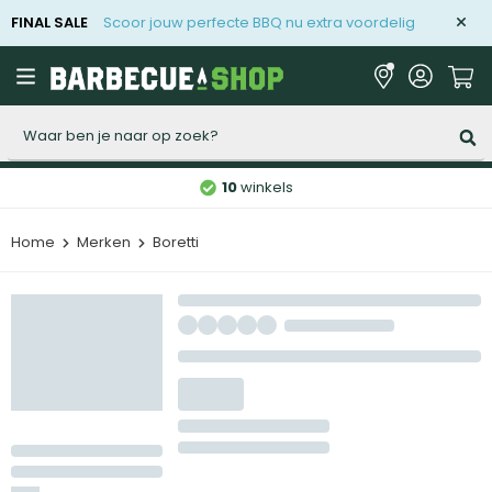
FINAL SALE
Scoor jouw perfecte BBQ nu extra voordelig
Zoeken
10
winkels
Home
Merken
Boretti