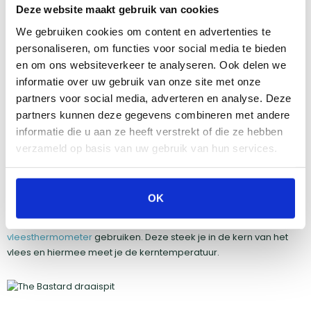
gerecht aan alle kanten evenredig gegaard.
Deze website maakt gebruik van cookies
Sappigheid
: Het vlees blijft sappiger omdat het in zijn
eigen sappen wordt bedruipt.
We gebruiken cookies om content en advertenties te
Veelzijdigheid
: Naast kip kun je ook grotere stukken vlees,
personaliseren, om functies voor social media te bieden
vis en zelfs groenten bereiden.
en om ons websiteverkeer te analyseren. Ook delen we
Gemak
: Je kunt het gerecht op de spit zetten en de BBQ
informatie over uw gebruik van onze site met onze
het werk laten doen.
partners voor social media, adverteren en analyse. Deze
partners kunnen deze gegevens combineren met andere
informatie die u aan ze heeft verstrekt of die ze hebben
verzameld op basis van uw gebruik van hun services.
Hoe lang grill je een kip aan een draaispit?
De bereidingstijd van bijvoorbeeld een kip aan een draaispit
hangt af van de grootte van de kip en de hitte van je BBQ. Een
OK
gemiddelde kip van ongeveer 1,5 kilo heeft ongeveer 1 tot 1,5 uur
nodig. Om er zeker van te zijn of je kip gaar is, kun je een
vleesthermometer
gebruiken. Deze steek je in de kern van het
vlees en hiermee meet je de kerntemperatuur.