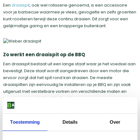
Een
draaispit
, ook wel rotisserie genoemd, is een accessoire
voor je barbecue waarmee je vlees, gevogelte en zelfs groenten
kunt roosteren terwijl deze continu draaien. Dit zorgt voor een
gelijkmatige garing en een knapperige buitenkant.
Zo werkt een draaispit op de BBQ
Een draaispit bestaat uit een lange staaf waar je het voedsel aan
bevestigt. Deze staaf wordt aangedreven door een motor die
ervoor zorgt dat het spit rond kan draaien. De meeste
draaispitten zijn eenvoudig te installeren op je BBQ en zijn vaak
uitgerust met verstelbare vorken om verschillende maten en
vormen van voedsel vast te houden.
De voordelen van een draaispit op je barbecue
Een BBQ draaispit biedt verschillende voordelen:
Toestemming
Details
Over
Gelijkmatige garing
: Door de constante rotatie wordt je