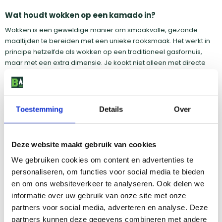
Wat houdt wokken op een kamado in?
Wokken is een geweldige manier om smaakvolle, gezonde
maaltijden te bereiden met een unieke rooksmaak. Het werkt in
principe hetzelfde als wokken op een traditioneel gasfornuis,
maar met een extra dimensie. Je kookt niet alleen met directe
hitte van de vlammen, maar ook met de warmte die de
keramische wanden van de kamado vasthouden en
weerkaatsen. Dit zorgt voor een gelijkmatige garing en een
unieke rooksmaak.
Toestemming
Details
Over
Deze website maakt gebruik van cookies
Wat heb je nodig om te wokken op de BBQ?
We gebruiken cookies om content en advertenties te
Om te kunnen wokken op een kamado BBQ heb je naast de
personaliseren, om functies voor social media te bieden
kamado zelf ook een
speciale wok
nodig die bestand is tegen de
en om ons websiteverkeer te analyseren. Ook delen we
hoge temperaturen. Daarnaast is een goede houten of metalen
informatie over uw gebruik van onze site met onze
spatel handig om de ingrediënten in de wok om te kunnen
partners voor social media, adverteren en analyse. Deze
scheppen. Vergeet ook niet om hittebestendige
BBQ
partners kunnen deze gegevens combineren met andere
handschoenen
te dragen voor je eigen veiligheid. Zorg er ook