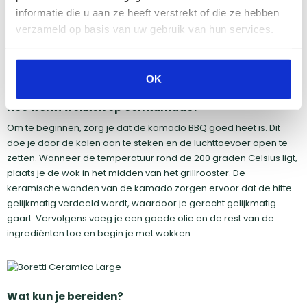
informatie die u aan ze heeft verstrekt of die ze hebben
voor dat je genoeg kolen hebt. Om te kunnen wokken moet de
barbecue een hoge temperatuur zijn en deze temperatuur
verzameld op basis van uw gebruik van hun services.
behouden, hier heb je dus genoeg houtskool voor nodig.
OK
Hoe werkt wokken op een kamado?
Om te beginnen, zorg je dat de kamado BBQ goed heet is. Dit
doe je door de kolen aan te steken en de luchttoevoer open te
zetten. Wanneer de temperatuur rond de 200 graden Celsius ligt,
plaats je de wok in het midden van het grillrooster. De
keramische wanden van de kamado zorgen ervoor dat de hitte
gelijkmatig verdeeld wordt, waardoor je gerecht gelijkmatig
gaart. Vervolgens voeg je een goede olie en de rest van de
ingrediënten toe en begin je met wokken.
Wat kun je bereiden?