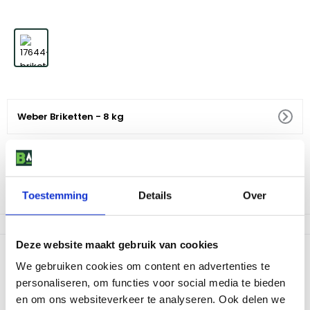
Weber Briketten - 8 kg
19
,
99
Voor 18:00 besteld, morgen in huis
Toestemming
Details
Over
Af te halen in 9 winkels
Deze website maakt gebruik van cookies
Productomschrijving
We gebruiken cookies om content en advertenties te
Deze briketten hebben een speciale vorm en grootte die ervoor
personaliseren, om functies voor social media te bieden
zorgen dat ze sneller aan te steken zijn. Maar dat is niet alles, de
en om ons websiteverkeer te analyseren. Ook delen we
speciale grootte zorgt ook voor een perfecte hitteverdeling. Dit