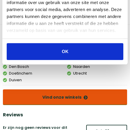
informatie over uw gebruik van onze site met onze
betekent dat je gerechten gelijkmatig garen, wat resulteert in een
partners voor social media, adverteren en analyse. Deze
heerlijke smaak. Of je nu low&slow wilt koken of gerechten wilt
bereiden die hoge warmte nodig hebben, Weber briketten zijn
partners kunnen deze gegevens combineren met andere
de ideale keuze.
informatie die u aan ze heeft verstrekt of die ze hebben
verzameld op basis van uw gebruik van hun services.
Bekijk dit product in onze winkels
OK
Amsterdam
Eindhoven
Breda
Groningen
Den Bosch
Naarden
Doetinchem
Utrecht
Duiven
Vind onze winkels
Reviews
Er zijn nog geen reviews voor dit