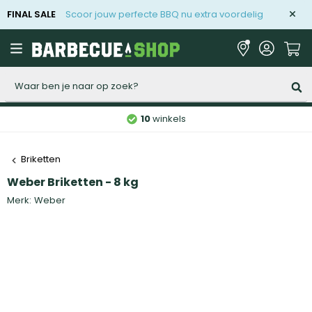
FINAL SALE
Scoor jouw perfecte BBQ nu extra voordelig
Zoeken
10
winkels
Briketten
Weber Briketten - 8 kg
Merk:
Weber