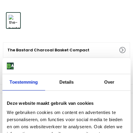
The Bastard Charcoal Basket Compact
39
,
95
Niet op voorraad
Toestemming
Details
Over
Productomschrijving
Deze website maakt gebruik van cookies
Deze houtskoolmand is speciaal ontworpen voor de compacte
We gebruiken cookies om content en advertenties te
Bastard barbecue. Het biedt een perfecte luchtstroom voor
personaliseren, om functies voor social media te bieden
optimale temperatuurregeling en een efficiënt gebruik van uw
en om ons websiteverkeer te analyseren. Ook delen we
houtskool. De mand is gemaakt van duurzaam roestvrij staal, wat