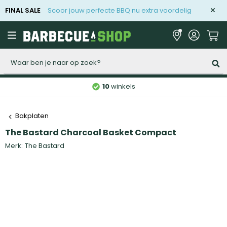
FINAL SALE
Scoor jouw perfecte BBQ nu extra voordelig
Zoeken
10
winkels
Bakplaten
The Bastard Charcoal Basket Compact
Merk:
The Bastard