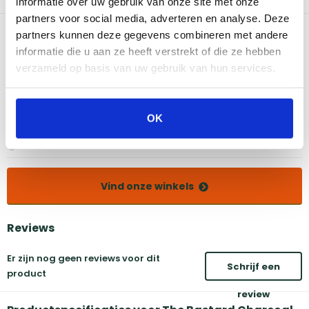
informatie over uw gebruik van onze site met onze
zorgt voor een lange levensduur.
partners voor social media, adverteren en analyse. Deze
Bekijk dit product in onze winkels
partners kunnen deze gegevens combineren met andere
informatie die u aan ze heeft verstrekt of die ze hebben
verzameld op basis van uw gebruik van hun services.
Amsterdam
Eindhoven
Breda
Groningen
Den Bosch
Naarden
OK
Doetinchem
Utrecht
Duiven
Vind onze winkels
Reviews
Er zijn nog geen reviews voor dit
Schrijf een
product
review