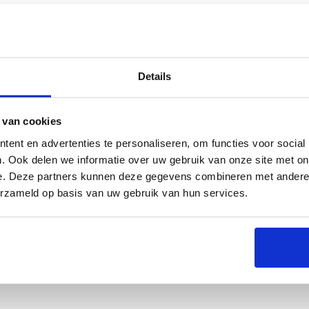
Details
s
Specificaties
 van cookies
ent en advertenties te personaliseren, om functies voor social
. Ook delen we informatie over uw gebruik van onze site met on
e. Deze partners kunnen deze gegevens combineren met andere i
erzameld op basis van uw gebruik van hun services.
me bescherming voor je BBQ. Deze hoes is speciaal
mstandigheden. Of het nu regent, sneeuwt of de zon
hoogwaardig materiaal dat bestand is tegen UV-straling,
jderen dankzij de handige klittenband. Bovendien is
or hij perfect past en je BBQ optimaal beschermt.