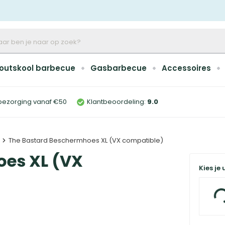
outskool barbecue
Gasbarbecue
Accessoires
bezorging vanaf €50
Klantbeoordeling:
9
.0
The Bastard Beschermhoes XL (VX compatible)
oes XL (VX
Kies je 