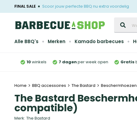
FINAL SALE
Scoor jouw perfecte BBQ nu extra voordelig
Zoeken
Alle BBQ's
Merken
Kamado barbecues
H
10
winkels
7 dagen
per week open
Gratis
Home
BBQ accessoires
The Bastard
Beschermhoezen
The Bastard Beschermh
compatible)
Merk:
The Bastard