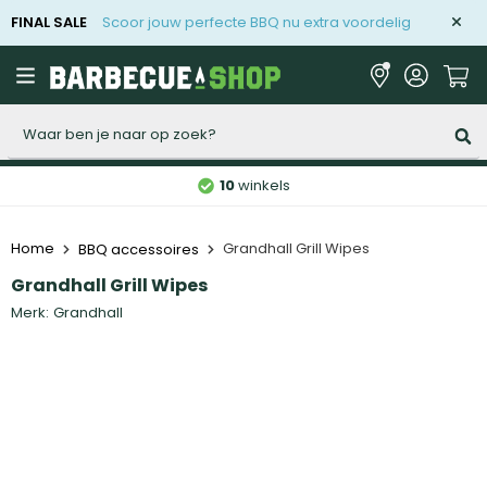
FINAL SALE
Scoor jouw perfecte BBQ nu extra voordelig
Zoeken
10
winkels
Home
Grandhall Grill Wipes
BBQ accessoires
Grandhall Grill Wipes
Merk:
Grandhall