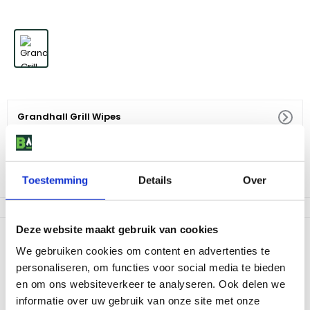
Grandhall Grill Wipes
1
,
95
Toestemming
Details
Over
Niet op voorraad
Deze website maakt gebruik van cookies
Productomschrijving
We gebruiken cookies om content en advertenties te
Deze grill wipes zijn speciaal ontworpen door Grandhall, een
personaliseren, om functies voor social media te bieden
merk dat bekend staat om zijn hoge kwaliteit barbecues. Maar
en om ons websiteverkeer te analyseren. Ook delen we
Grandhall gaat verder dan alleen het leveren van topkwaliteit
informatie over uw gebruik van onze site met onze
barbecues. Ook de schoonmaakproducten zijn van dezelfde