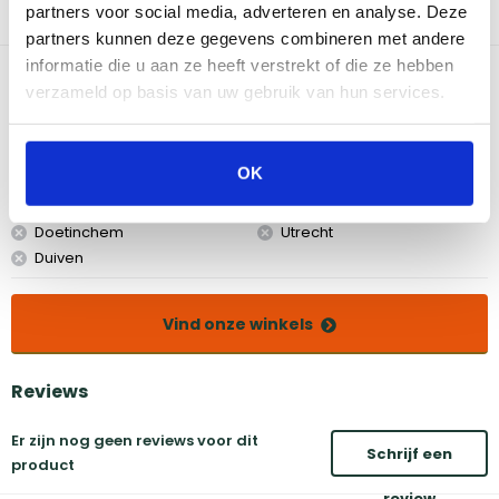
hoge kwaliteit. Met de Grandhall Grill Wipes wordt zelfs het
partners voor social media, adverteren en analyse. Deze
schoonmaken van je barbecue een fluitje van een cent.
partners kunnen deze gegevens combineren met andere
informatie die u aan ze heeft verstrekt of die ze hebben
Bekijk dit product in onze winkels
verzameld op basis van uw gebruik van hun services.
Amsterdam
Eindhoven
OK
Breda
Groningen
Den Bosch
Naarden
Doetinchem
Utrecht
Duiven
Vind onze winkels
Reviews
Er zijn nog geen reviews voor dit
Schrijf een
product
review