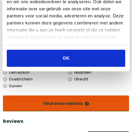
en om ons websiteverkeer te analyseren. Ook delen we
Grandhall Smokerbag - Alder kun je eenvoudig je vlees, vis of
groenten roken, waardoor ze een heerlijke, unieke smaak
informatie over uw gebruik van onze site met onze
krijgen. De rookzak is gemaakt van hoogwaardig materiaal dat
partners voor social media, adverteren en analyse. Deze
bestand is tegen hoge temperaturen, waardoor het veilig en
partners kunnen deze gegevens combineren met andere
betrouwbaar is in gebruik.
informatie die u aan ze heeft verstrekt of die ze hebben
verzameld op basis van uw gebruik van hun services.
Bekijk dit product in onze winkels
OK
Amsterdam
Eindhoven
Breda
Groningen
Den Bosch
Naarden
Doetinchem
Utrecht
Duiven
Vind onze winkels
Reviews