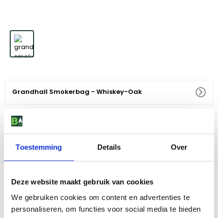
Grandhall Smokerbag - Whiskey-Oak
1
,
99
Niet op voorraad
Toestemming
Details
Over
Productomschrijving
Deze website maakt gebruik van cookies
Ontdek de authentieke smaak van roken met de Grandhall
We gebruiken cookies om content en advertenties te
Smokerbag - Whiskey Oak. Deze rookzak is speciaal ontworpen
personaliseren, om functies voor social media te bieden
om je BBQ-ervaring naar een hoger niveau te tillen. Met de