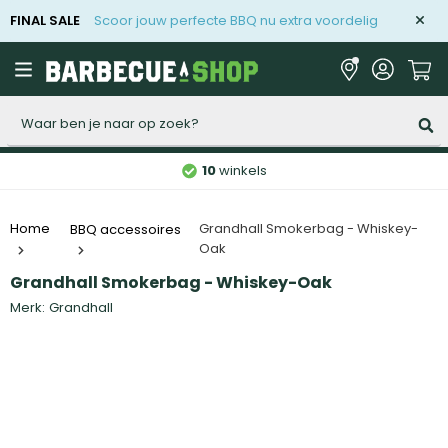
FINAL SALE
Scoor jouw perfecte BBQ nu extra voordelig
Zoeken
10
winkels
Grandhall Smokerbag - Whiskey-
Home
BBQ accessoires
Oak
Grandhall Smokerbag - Whiskey-Oak
Merk:
Grandhall