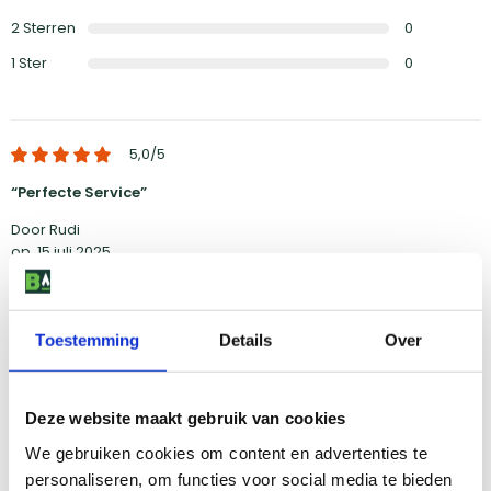
2
Sterren
0
1
Ster
0
5,0
/5
Perfecte Service
Door Rudi
op
15 juli 2025
Ik heb de shop in Eindhoven bezocht met mijn vrouw en we zijn op
een zeer aangename manier ontvangen. Goed advies;
Toestemming
Details
Over
4,8
/5
Deze website maakt gebruik van cookies
Top BBQ
We gebruiken cookies om content en advertenties te
Door Doortje
op
21 mei 2024
personaliseren, om functies voor social media te bieden