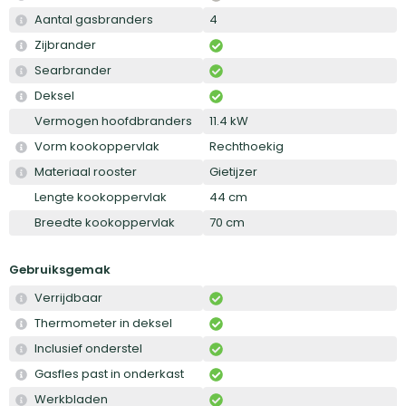
Aantal gasbranders
4
Zijbrander
Searbrander
Deksel
Vermogen hoofdbranders
11.4 kW
Vorm kookoppervlak
Rechthoekig
Materiaal rooster
Gietijzer
Lengte kookoppervlak
44 cm
Breedte kookoppervlak
70 cm
Gebruiksgemak
Verrijdbaar
Thermometer in deksel
Inclusief onderstel
Gasfles past in onderkast
Werkbladen