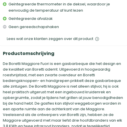
Geïntegreerde thermometer in de deksel, waardoor je
eenvoudig de temperatuur af kunt lezen
Geïntegreerde afvalzak
Geen gereedschapshaken
Lees wat onze klanten zeggen over dit product
Productomschrijving
De Boretti Maggiore Fuori is een gasbarbeque die het design en
de kwaliteit van Boretti ademt. Uitgevoerd in hoogwaardig
roestvrijstaal, met een zwarte ovendeur en Boretti
bediengsknoppen- en handgrepen prikkelt deze gasbarbeque
alle zintuigen. De Boretti Maggiore is niet alleen stijlvol, hij is ook
heel praktisch uitgerust met een ingebouwd kruidenrek en
opbergruimte, zodat je tijdens het grillen al jouw benodigdheden
bij de hand hebt. De gasfles kan stijlvol weggeborgen worden in
een aparte ruimte aan de achterkant van de Maggiore.
Veeleisend als de ontwerpers van Boretti zijn, hebben ze de
Maggiore uitgevoerd met maar liefst drie hoofdbranders van elk
3,8 KWh en twee infrarood branders, zodat je tegelijkertijd