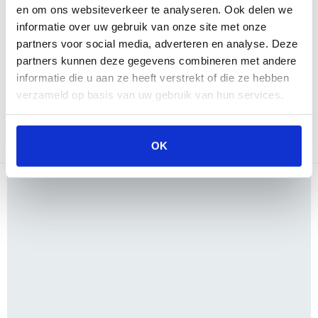
en om ons websiteverkeer te analyseren. Ook delen we
Top BBQ
informatie over uw gebruik van onze site met onze
Overzichtelijk
partners voor social media, adverteren en analyse. Deze
Eenvoudig te gebruiken
partners kunnen deze gegevens combineren met andere
informatie die u aan ze heeft verstrekt of die ze hebben
Boretti is altijd een goede keuze Niet voordelig, maar dan heb je
verzameld op basis van uw gebruik van hun services.
ook wat! Aanrader dus!
Lees alle 2 reviews van klanten
OK