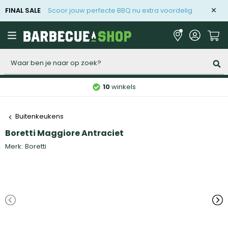
FINAL SALE
Scoor jouw perfecte BBQ nu extra voordelig
Zoeken
10
winkels
Buitenkeukens
Boretti Maggiore Antraciet
Merk:
Boretti