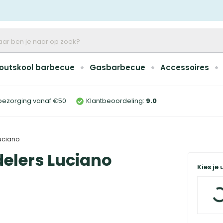
outskool barbecue
Gasbarbecue
Accessoires
bezorging vanaf €50
Klantbeoordeling:
9
.0
Luciano
delers Luciano
Kies je 