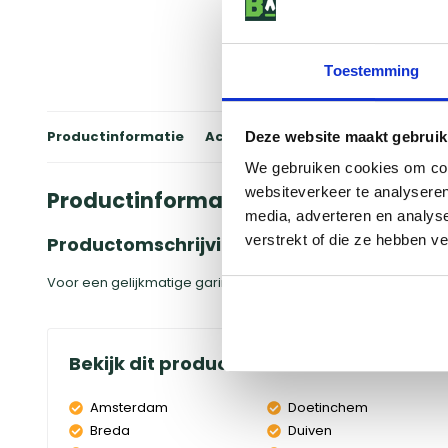
Toestemming
Productinformatie
Accessoires
Winkels
Review
Deze website maakt gebruik
We gebruiken cookies om cont
websiteverkeer te analyseren
Productinformatie
media, adverteren en analys
verstrekt of die ze hebben v
Productomschrijving
Voor een gelijkmatige garing van je gerechten. Geschikt voor 
Bekijk dit product in onze winkels
Amsterdam
Doetinchem
Breda
Duiven