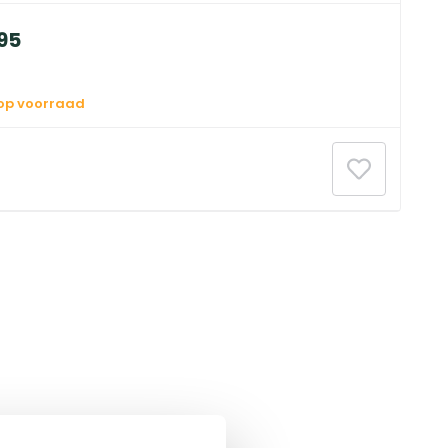
95
 op voorraad