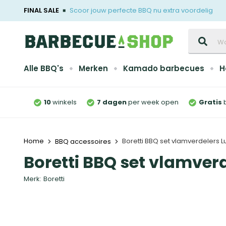
FINAL SALE
Scoor jouw perfecte BBQ nu extra voordelig
Zoeken
Alle BBQ's
Merken
Kamado barbecues
H
10
winkels
7 dagen
per week open
Gratis
Home
Boretti BBQ set vlamverdelers 
BBQ accessoires
Boretti BBQ set vlamver
Merk:
Boretti