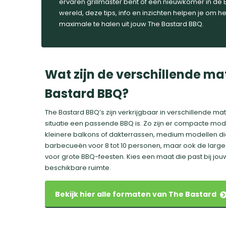
ervaren grillmaster bent of een nieuwkomer in de
wereld, deze tips, info en inzichten helpen je om he
maximale te halen uit jouw The Bastard BBQ.
Wat zijn de verschillende m
Bastard BBQ?
The Bastard BBQ’s zijn verkrijgbaar in verschillende ma
situatie een passende BBQ is. Zo zijn er compacte mode
kleinere balkons of dakterrassen, medium modellen die
barbecueën voor 8 tot 10 personen, maar ook de large v
voor grote BBQ-feesten. Kies een maat die past bij j
beschikbare ruimte​.
Bekijk hier alle formaten van The Bastard