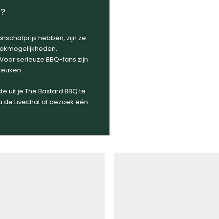
d?
schafprijs hebben, zijn ze
kookmogelijkheden,
Voor serieuze BBQ-fans zijn
uken​​.
 uit je The Bastard BBQ te
a de Livechat of bezoek één