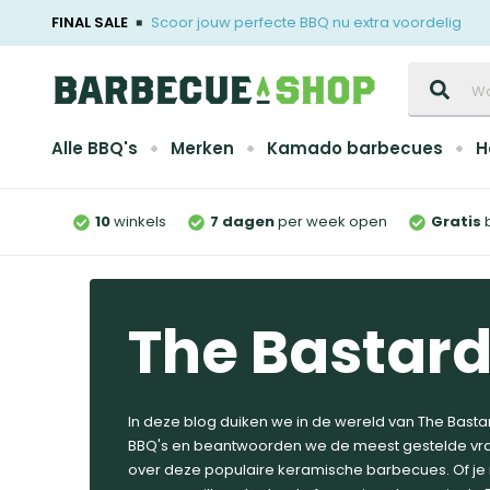
FINAL SALE
Scoor jouw perfecte BBQ nu extra voordelig
Zoeken
Alle BBQ's
Merken
Kamado barbecues
H
10
winkels
7 dagen
per week open
Gratis
The Bastar
In deze blog duiken we in de wereld van The Basta
BBQ's en beantwoorden we de meest gestelde vr
over deze populaire keramische barbecues. Of je