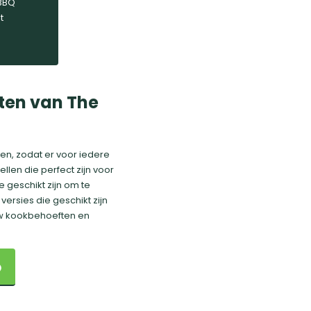
 BBQ
t
aten van The
ten, zodat er voor iedere
llen die perfect zijn voor
 geschikt zijn om te
ersies die geschikt zijn
ouw kookbehoeften en