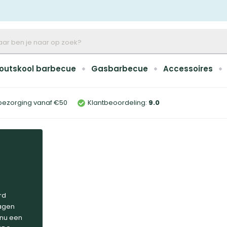
outskool barbecue
Gasbarbecue
Accessoires
bezorging vanaf €50
Klantbeoordeling:
9
.0
d
rd
agen
 nu een