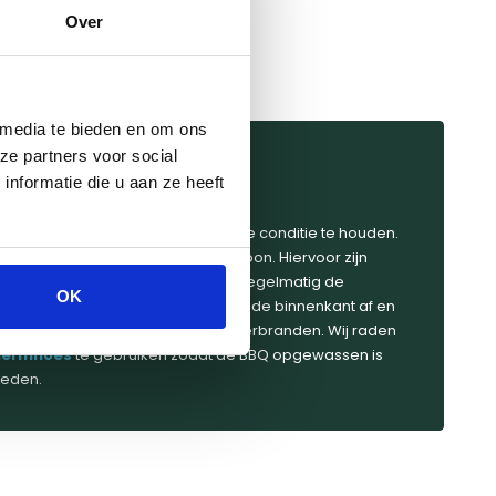
Over
 media te bieden en om ons
ze partners voor social
jn The Bastard BBQ?
nformatie die u aan ze heeft
angrijk om je Bastard BBQ in goede conditie te houden.
e leeg en borstel de roosters schoon. Hiervoor zijn
s
die je kan gebruiken. Controleer regelmatig de
OK
 indien nodig. Het is ook goed om de binnenkant af en
einigen, zodat eventuele resten verbranden​. Wij raden
hermhoes
te gebruiken zodat de BBQ opgewassen is
heden.