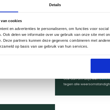
jn ze duurzaam en
Details
 waardevolle investering
 van cookies
ent en advertenties te personaliseren, om functies voor social
. Ook delen we informatie over uw gebruik van onze site met on
Hoe onderhoud ik mi
e. Deze partners kunnen deze gegevens combineren met andere i
erzameld op basis van uw gebruik van hun services.
Regelmatig onderhoud is bel
Maak na elke sessie de aslad
verschillende accessoire
afdichtingen en vervang deze
toe op hoge temperatuur te r
ook aan om altijd een
besc
tegen alle weersomstandig