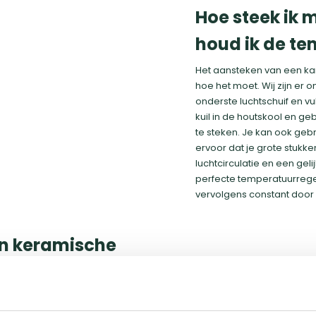
Hoe steek ik 
houd ik de t
Het aansteken van een kam
hoe het moet. Wij zijn er 
onderste luchtschuif en v
kuil in de houtskool en 
te steken. Je kan ook ge
ervoor dat je grote stukke
luchtcirculatie en een gel
perfecte temperatuurrege
vervolgens constant door 
en keramische
 voordelen. Ze bieden
or je kunt grillen, roken,