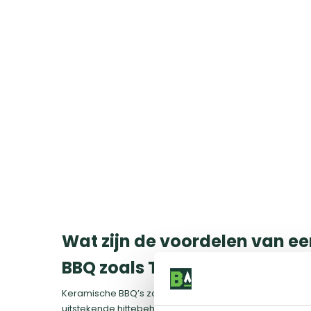
Wat zijn de voordelen van e
BBQ zoals The Bastard?
Keramische BBQ’s zoals The Bastard hebben meerdere
uitstekende hittebehoud en temperatuurcontrole, waardo