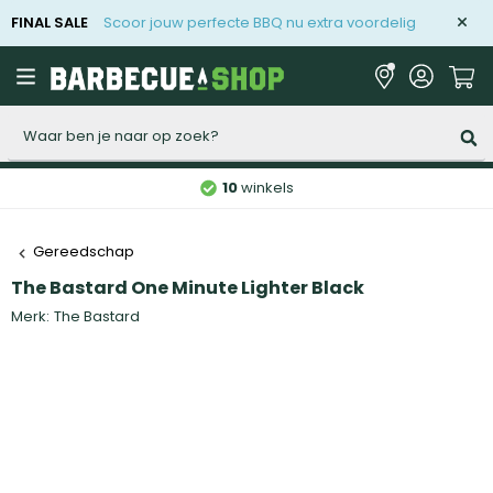
FINAL SALE
Scoor jouw perfecte BBQ nu extra voordelig
Zoeken
10
winkels
Gereedschap
The Bastard One Minute Lighter Black
Merk:
The Bastard