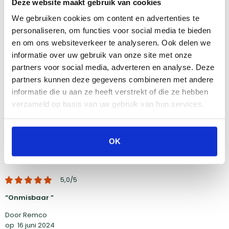
Deze website maakt gebruik van cookies
4,9
We gebruiken cookies om content en advertenties te
4,9
/5 (
2 reviews
)
personaliseren, om functies voor social media te bieden
en om ons websiteverkeer te analyseren. Ook delen we
Schrijf een review
informatie over uw gebruik van onze site met onze
partners voor social media, adverteren en analyse. Deze
5
Sterren
2
partners kunnen deze gegevens combineren met andere
4
Sterren
0
informatie die u aan ze heeft verstrekt of die ze hebben
verzameld op basis van uw gebruik van hun services.
3
Sterren
0
2
Sterren
0
1
Ster
0
OK
5,0
/5
Onmisbaar
Door Remco
op
16 juni 2024