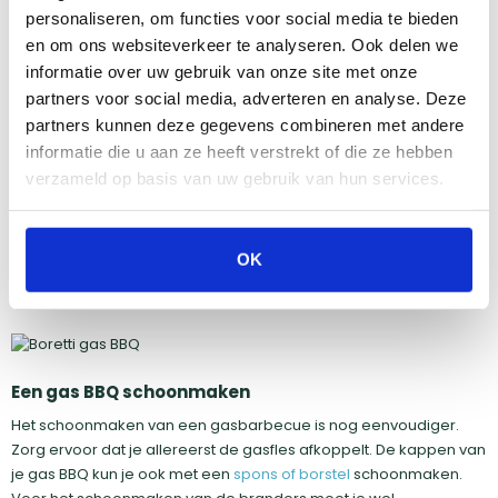
Een houtskool BBQ schoonmaken
personaliseren, om functies voor social media te bieden
en om ons websiteverkeer te analyseren. Ook delen we
Naast je rooster moet de rest van je barbecue ook schoon
gemaakt worden. Hierbij moet ook de binnenkant
informatie over uw gebruik van onze site met onze
schoongemaakt worden. Dit hoeft niet na elke barbecuesessie,
partners voor social media, adverteren en analyse. Deze
maar is wel belangrijk om regelmatig te doen. Hiervoor moet je
partners kunnen deze gegevens combineren met andere
BBQ afgekoeld zijn. Om de binnenkant van een houtskool BBQ
informatie die u aan ze heeft verstrekt of die ze hebben
schoon te maken haal je alle houtskool of briketten eruit en
verzameld op basis van uw gebruik van hun services.
hierna kun je de kuip schoonmaken met heet water of
een
reiniger
. Je kunt over de rest van de BBQ ook een doek halen om
deze weer schoon te krijgen.
OK
Lees hier meer over het schoonmaken van je houtskool BBQ.
Een gas BBQ schoonmaken
Het schoonmaken van een gasbarbecue is nog eenvoudiger.
Zorg ervoor dat je allereerst de gasfles afkoppelt. De kappen van
je gas BBQ kun je ook met een
spons of borstel
schoonmaken.