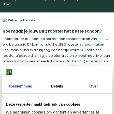
doet.
Hoe maak je jouw BBQ rooster het beste schoon?
Zoals eerder benoemd is het meteen schoonmaken van je BBQ
erg belangrijk. Dit komt omdat het BBQ rooster schoonmaken
veel makkelijker is als hij nog een beetje warm is. Zodra het
rooster afgekoeld is krijg je de etensresten er veel moeilijker van
af en zal dit ook veel meer tijd kosten. Om het BBQ rooster schoon
te maken kun je een speciale
roosterreiniger
gebruiken en
deze kort in laten trekken. Hierna kun je het vuil eenvoudig
verwijderen met een
spons of borstel.
Toestemming
Details
Over
Bekijk alle roosterreinigers
Deze website maakt gebruik van cookies
We gebruiken cookies om content en advertenties te