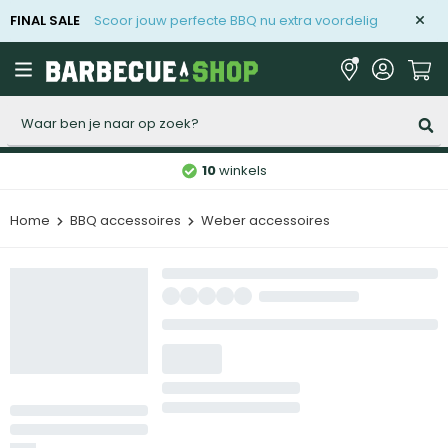
FINAL SALE
Scoor jouw perfecte BBQ nu extra voordelig
Zoeken
10
winkels
Home
BBQ accessoires
Weber accessoires