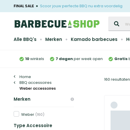
FINAL SALE
Scoor jouw perfecte BBQ nu extra voordelig
Zoeken
Alle BBQ's
Merken
Kamado barbecues
H
10
winkels
7 dagen
per week open
Gratis
Home
160 resultate
BBQ accessoires
Weber accessoires
Merken
Weber
(160)
Type Accessoire