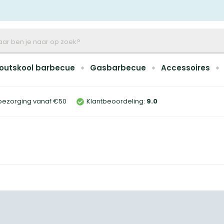
outskool barbecue
Gasbarbecue
Accessoires
bezorging vanaf €50
Klantbeoordeling:
9
.0
n