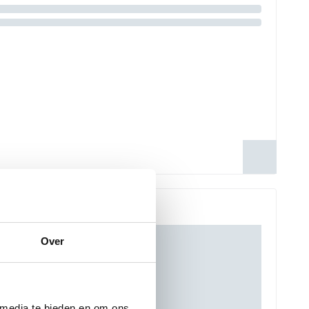
Over
 media te bieden en om ons