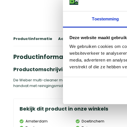
Toestemming
Deze website maakt gebruik
Productinformatie
Accessoires
Winkels
Review
We gebruiken cookies om cont
websiteverkeer te analyseren
Productinformatie
media, adverteren en analys
verstrekt of die ze hebben v
Productomschrijving
De Weber multi-cleaner met vervangbare kop is speciaal ontw
handvat met reinigingsmiddel, leg de spons op de bakplaat e
Bekijk dit product in onze winkels
Amsterdam
Doetinchem