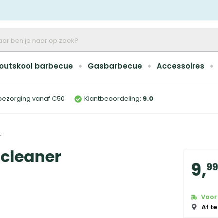
outskool barbecue
Gasbarbecue
Accessoires
bezorging vanaf €50
Klantbeoordeling:
9
.0
r
-cleaner
9
,
99
Voor 
Af te