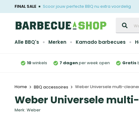
FINAL SALE
Scoor jouw perfecte BBQ nu extra voordelig
Zoeken
Alle BBQ's
Merken
Kamado barbecues
H
10
winkels
7 dagen
per week open
Gratis
Home
Weber Universele multi-cleane
BBQ accessoires
Weber Universele multi
Merk:
Weber