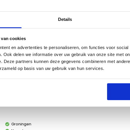
Details
 van cookies
s
Specificaties
ent en advertenties te personaliseren, om functies voor social
. Ook delen we informatie over uw gebruik van onze site met on
e. Deze partners kunnen deze gegevens combineren met andere i
erzameld op basis van uw gebruik van hun services.
orpen voor het reinigen van bakplaten. Vul het
n duw licht op het handvat zodat er wat zeep uitkomt.
Groningen