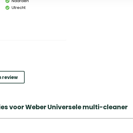
Naarden
Utrecht
n review
ies voor Weber Universele multi-cleaner