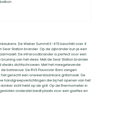
 balkon
enkeukens. De Weber Summit E-470 beschikt over 4
 Sear Station brander. Op de zijbrander kun je een
 klaarmaakt. De infraroodbrander is perfect voor een
 bruining van het vlees. Met de Sear Station brander
d steaks dichtschroeien. Met het meegeleverde
p de barbecue. De RVS Flavorizer Bars vangen
gt het gerecht een onweerstaanbare grillsmaak. De
ee handgreepverlichtingen die bij het openen van het
donker zicht hebt op de grill. Op de thermometer in
 gesloten onderstel biedt plaats voor een gasfles en