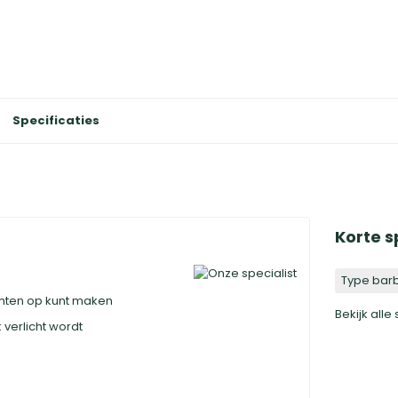
Specificaties
Korte s
Type bar
chten op kunt maken
Bekijk alle
verlicht wordt