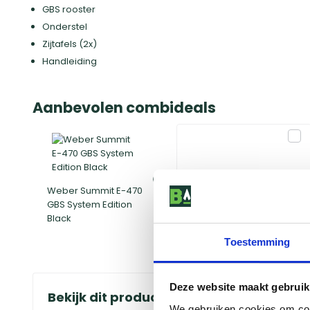
GBS rooster
Onderstel
Zijtafels (2x)
Handleiding
Aanbevolen combideals
Weber Summit E-470
GBS System Edition
Hoes
Black
Toestemming
Deze website maakt gebruik
Bekijk dit product in onze winkels
We gebruiken cookies om cont