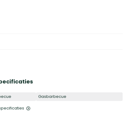
pecificaties
becue
Gasbarbecue
 specificaties