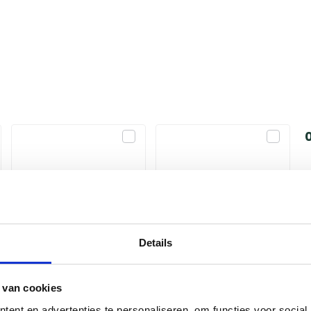
1ᵉ accessoire
2ᵉ accessoire
Kies alternatief
Kies alternatief
Details
 van cookies
ent en advertenties te personaliseren, om functies voor social