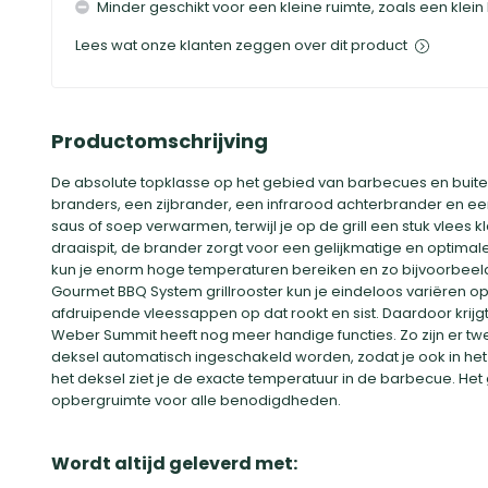
Minder geschikt voor een kleine ruimte, zoals een klein
Lees wat onze klanten zeggen over dit product
Productomschrijving
De absolute topklasse op het gebied van barbecues en buit
branders, een zijbrander, een infrarood achterbrander en een
saus of soep verwarmen, terwijl je op de grill een stuk vlees
draaispit, de brander zorgt voor een gelijkmatige en optimale
kun je enorm hoge temperaturen bereiken en zo bijvoorbeel
Gourmet BBQ System grillrooster kun je eindeloos variëren o
afdruipende vleessappen op dat rookt en sist. Daardoor krij
Weber Summit heeft nog meer handige functies. Zo zijn er tw
deksel automatisch ingeschakeld worden, zodat je ook in het 
het deksel ziet je de exacte temperatuur in de barbecue. Het
opbergruimte voor alle benodigdheden.
Wordt altijd geleverd met: