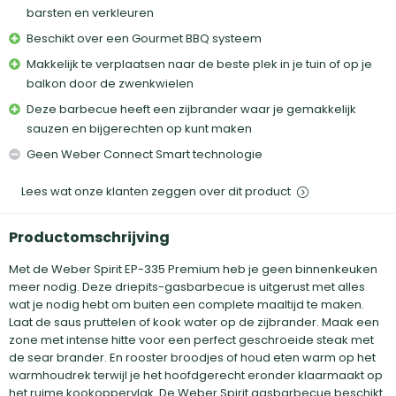
barsten en verkleuren
Beschikt over een Gourmet BBQ systeem
Makkelijk te verplaatsen naar de beste plek in je tuin of op je
balkon door de zwenkwielen
Deze barbecue heeft een zijbrander waar je gemakkelijk
sauzen en bijgerechten op kunt maken
Geen Weber Connect Smart technologie
Lees wat onze klanten zeggen over dit product
Productomschrijving
Met de Weber Spirit EP-335 Premium heb je geen binnenkeuken
meer nodig. Deze driepits-gasbarbecue is uitgerust met alles
wat je nodig hebt om buiten een complete maaltijd te maken.
Laat de saus pruttelen of kook water op de zijbrander. Maak een
zone met intense hitte voor een perfect geschroeide steak met
de sear brander. En rooster broodjes of houd eten warm op het
warmhoudrek terwijl je het hoofdgerecht eronder klaarmaakt op
het ruime kookoppervlak. De Weber Spirit gasbarbecue beschikt