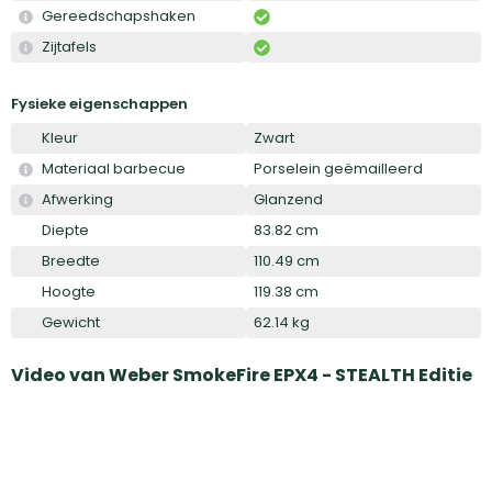
Gereedschapshaken
Zijtafels
Fysieke eigenschappen
Kleur
Zwart
Materiaal barbecue
Porselein geëmailleerd
Afwerking
Glanzend
Diepte
83.82 cm
Breedte
110.49 cm
Hoogte
119.38 cm
Gewicht
62.14 kg
Video van
Weber SmokeFire EPX4 - STEALTH Editie