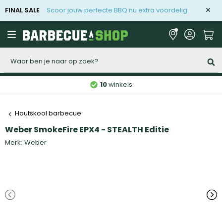
FINAL SALE
Scoor jouw perfecte BBQ nu extra voordelig
Zoeken
10
winkels
Houtskool barbecue
Weber SmokeFire EPX4 - STEALTH Editie
Merk:
Weber