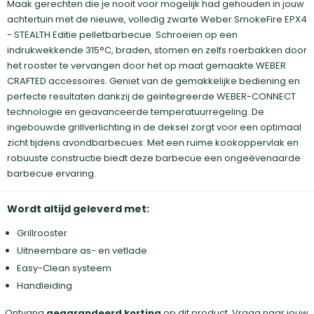
Maak gerechten die je nooit voor mogelijk had gehouden in jouw
achtertuin met de nieuwe, volledig zwarte Weber SmokeFire EPX4
- STEALTH Editie pelletbarbecue. Schroeien op een
indrukwekkende 315°C, braden, stomen en zelfs roerbakken door
het rooster te vervangen door het op maat gemaakte WEBER
CRAFTED accessoires. Geniet van de gemakkelijke bediening en
perfecte resultaten dankzij de geïntegreerde WEBER-CONNECT
technologie en geavanceerde temperatuurregeling. De
ingebouwde grillverlichting in de deksel zorgt voor een optimaal
zicht tijdens avondbarbecues. Met een ruime kookoppervlak en
robuuste constructie biedt deze barbecue een ongeëvenaarde
barbecue ervaring.
Wordt altijd geleverd met:
Grillrooster
Uitneembare as- en vetlade
Easy-Clean systeem
Handleiding
Ontvang
gegarandeerd korting
op dit product. Vraag naar jouw