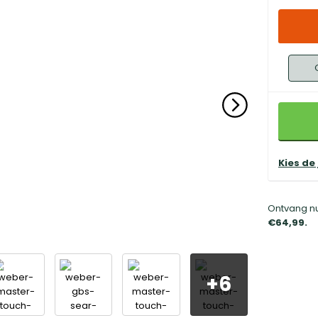
Kies de
Ontvang nu
€64,99.
+
6