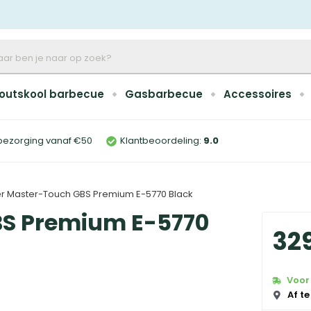
outskool barbecue
Gasbarbecue
Accessoires
bezorging vanaf €50
Klantbeoordeling:
9
.0
 Master-Touch GBS Premium E-5770 Black
S Premium E-5770
32
Voor 
Af te