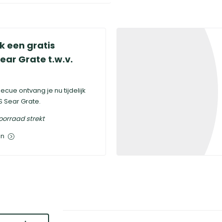
jk een gratis
Sear Grate
t.w.v.
cue ontvang je nu tijdelijk
S Sear Grate.
oorraad strekt
en