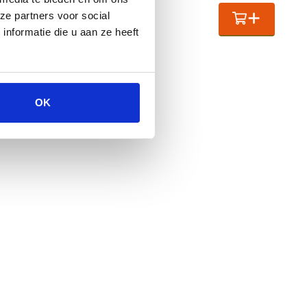
0
,
-
ze partners voor social
nformatie die u aan ze heeft
OK