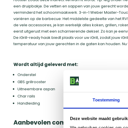
een druipbakje. De vetten en sappen van jouw gerecht word
verminderd het schoonmaakwerk. 3-in-1 Weber Master-Touch
variëren op de barbecue. Het middelste gedeelte van het RVS
de vele accessoires, je kan werkelijk alles koken, grillen, ro
eerst uitgerust met een scharnierende deksel. Zo kan je een
De iGrill-ready haak biedt plaats voor uw iGrill, zodat jouw iGr
temperatuur van jouw gerechten in de gaten kan houden. Nu ti
Wordt altijd geleverd met:
Onderstel
GBS grillrooster
Uitneembare aspan
Char rails
Toestemming
Handleiding
Deze website maakt gebruik
Aanbevolen combideals
We gebruiken cookies om cont