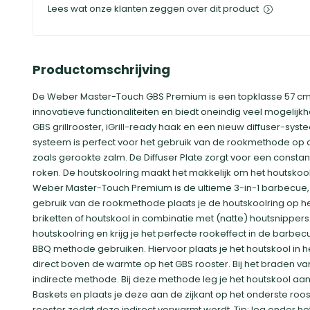
Lees wat onze klanten zeggen over dit product
Productomschrijving
De Weber Master-Touch GBS Premium is een topklasse 57 cm
innovatieve functionaliteiten en biedt oneindig veel mogelijkh
GBS grillrooster, iGrill-ready haak en een nieuw diffuser-syste
systeem is perfect voor het gebruik van de rookmethode op
zoals gerookte zalm. De Diffuser Plate zorgt voor een consta
roken. De houtskoolring maakt het makkelijk om het houtskool t
Weber Master-Touch Premium is de ultieme 3-in-1 barbecue, je
gebruik van de rookmethode plaats je de houtskoolring op he
briketten of houtskool in combinatie met (natte) houtsnippers
houtskoolring en krijg je het perfecte rookeffect in de barbec
BBQ methode gebruiken. Hiervoor plaats je het houtskool in h
direct boven de warmte op het GBS rooster. Bij het braden 
indirecte methode. Bij deze methode leg je het houtskool aan
Baskets en plaats je deze aan de zijkant op het onderste roos
rooster zodat deze indirect verwarmt wordt. Tip: leg onder he