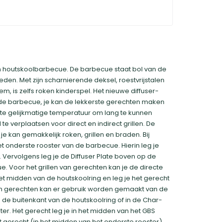
 houtskoolbarbecue. De barbecue staat bol van de
eden. Met zijn scharnierende deksel, roestvrijstalen
em, is zelfs roken kinderspel. Het nieuwe diffuser-
 de barbecue, je kan de lekkerste gerechten maken
nte gelijkmatige temperatuur om lang te kunnen
e verplaatsen voor direct en indirect grillen. De
 kan gemakkelijk roken, grillen en braden. Bij
t onderste rooster van de barbecue. Hierin leg je
. Vervolgens leg je de Diffuser Plate boven op de
ue. Voor het grillen van gerechten kan je de directe
et midden van de houtskoolring en leg je het gerecht
van gerechten kan er gebruik worden gemaakt van de
 de buitenkant van de houtskoolring of in de Char-
ter. Het gerecht leg je in het midden van het GBS
t gerecht (in het midden van het onderste rooster)