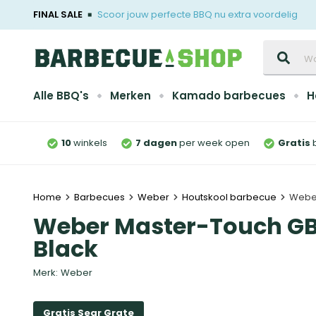
FINAL SALE
Scoor jouw perfecte BBQ nu extra voordelig
Zoeken
Alle BBQ's
Merken
Kamado barbecues
H
10
winkels
7 dagen
per week open
Gratis
Home
Barbecues
Weber
Houtskool barbecue
Weber
Weber Master-Touch GB
Black
Merk:
Weber
Gratis Sear Grate