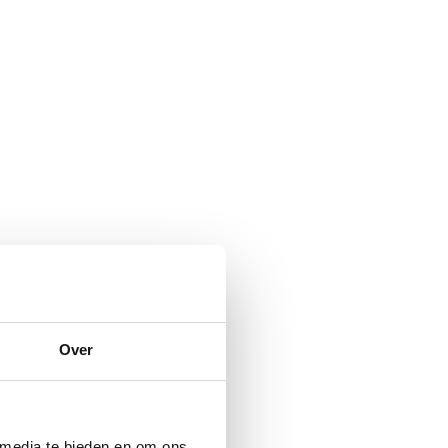
Over
 media te bieden en om ons