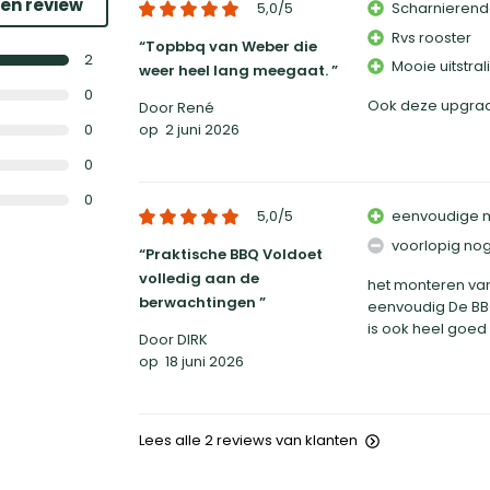
een review
5,0
/5
Scharnierend
Rvs rooster
Topbbq van Weber die
2
Mooie uitstral
weer heel lang meegaat.
0
Ook deze upgrade
Door René
0
op
2 juni 2026
0
0
5,0
/5
eenvoudige 
voorlopig no
Praktische BBQ Voldoet
volledig aan de
het monteren van
berwachtingen
eenvoudig De BBQ
is ook heel goed
Door DIRK
op
18 juni 2026
Lees alle 2 reviews van klanten