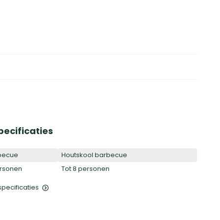
pecificaties
becue
Houtskool barbecue
ersonen
Tot 8 personen
 specificaties