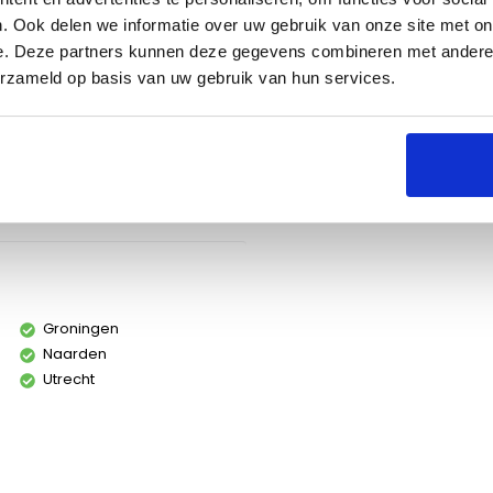
. Ook delen we informatie over uw gebruik van onze site met on
e. Deze partners kunnen deze gegevens combineren met andere i
erzameld op basis van uw gebruik van hun services.
1ᵉ accessoire
2ᵉ accessoire
Kies alternatief
Kies alternatief
Groningen
Naarden
Utrecht