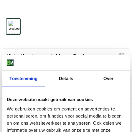
Weber Handgreepverlichting grill out
54
,
-
Toestemming
Details
Over
Niet op voorraad
Deze website maakt gebruik van cookies
Productomschrijving
We gebruiken cookies om content en advertenties te
personaliseren, om functies voor social media te bieden
De grote gasbarbecues van Weber kunnen voortaan worden
voorzien van een extra luxe: de Weber Grill Out
en om ons websiteverkeer te analyseren. Ook delen we
handgreepverlichting.
informatie over uw gebruik van onze site met onze