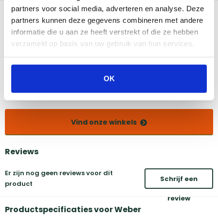
partners voor social media, adverteren en analyse. Deze
Bekijk dit product in onze winkels
partners kunnen deze gegevens combineren met andere
informatie die u aan ze heeft verstrekt of die ze hebben
verzameld op basis van uw gebruik van hun services.
Amsterdam
Eindhoven
Breda
Groningen
Den Bosch
Naarden
OK
Doetinchem
Utrecht
Duiven
Vind onze winkels
Reviews
Er zijn nog geen reviews voor dit
Schrijf een
product
review
Productspecificaties voor Weber