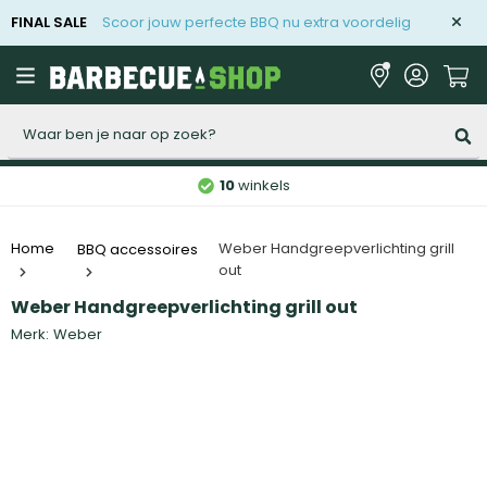
FINAL SALE
Scoor jouw perfecte BBQ nu extra voordelig
Zoeken
10
winkels
Weber Handgreepverlichting grill
Home
BBQ accessoires
out
Weber Handgreepverlichting grill out
Merk:
Weber