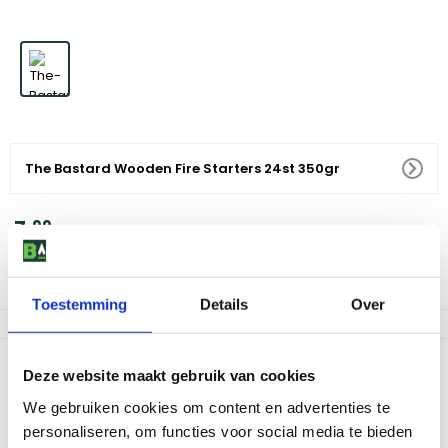
The Bastard Wooden Fire Starters 24st 350gr
7
,
99
Voor 18:00 besteld, morgen in huis
Af te halen in 9 winkels
Toestemming
Details
Over
Productomschrijving
Deze website maakt gebruik van cookies
Met The Bastard Fire Starters is overal een vuurtje zo
We gebruiken cookies om content en advertenties te
aangemaakt.Deze milieuvriendelijke aanmaakblokjes zijn
personaliseren, om functies voor social media te bieden
gemaakt van hout en plantaardige was, waardoor ze niet alleen