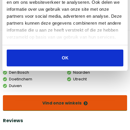
en om ons websiteverkeer te analyseren. Ook delen we
effectief, maar ook duurzaam zijn. Ze branden langer dan
informatie over uw gebruik van onze site met onze
traditionele aanmaakblokjes, zodat je meer tijd hebt om je op je
grillkunsten te concentreren. Slechts één starter is genoeg voor
partners voor social media, adverteren en analyse. Deze
een goed brandend vuurtje in 20 minuten tijd. Inhoud verpakking
partners kunnen deze gegevens combineren met andere
350 gram 24 pieces.
informatie die u aan ze heeft verstrekt of die ze hebben
verzameld op basis van uw gebruik van hun services.
Bekijk dit product in onze winkels
OK
Amsterdam
Eindhoven
Breda
Groningen
Den Bosch
Naarden
Doetinchem
Utrecht
Duiven
Vind onze winkels
Reviews