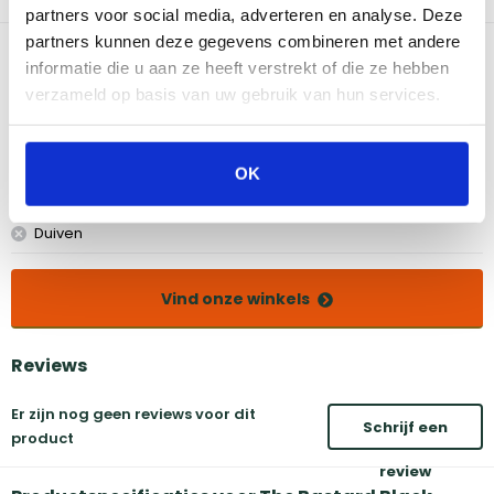
houtskool uit grote en middelgrote stukken.
partners voor social media, adverteren en analyse. Deze
partners kunnen deze gegevens combineren met andere
Bekijk dit product in onze winkels
informatie die u aan ze heeft verstrekt of die ze hebben
verzameld op basis van uw gebruik van hun services.
Amsterdam
Eindhoven
Breda
Groningen
OK
Den Bosch
Naarden
Doetinchem
Utrecht
Duiven
Vind onze winkels
Reviews
Er zijn nog geen reviews voor dit
Schrijf een
product
review