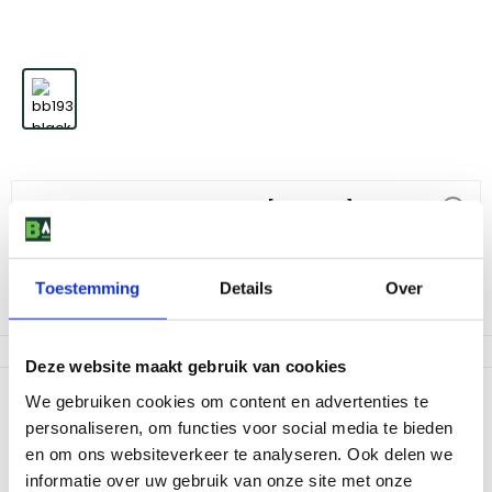
The Bastard Black Wattle 10 kg [FSC 100%]
27
,
95
Toestemming
Details
Over
Niet op voorraad
Deze website maakt gebruik van cookies
Productomschrijving
We gebruiken cookies om content en advertenties te
personaliseren, om functies voor social media te bieden
De Bastard Premium houtskool is hoogwaardige houtskool
en om ons websiteverkeer te analyseren. Ook delen we
speciaal voor de kamado en brandt 50% langer dan gewone
houtskool. Het is een zorgvuldig gekozen selectie van 100%
informatie over uw gebruik van onze site met onze