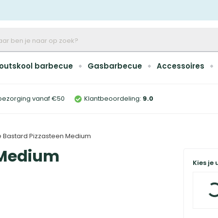
outskool barbecue
Gasbarbecue
Accessoires
bezorging vanaf €50
Klantbeoordeling:
9
.0
e Bastard Pizzasteen Medium
 Medium
Kies je 