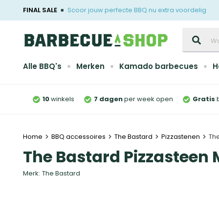
FINAL SALE
Scoor jouw perfecte BBQ nu extra voordelig
Zoeken
Alle BBQ's
Merken
Kamado barbecues
H
10
winkels
7 dagen
per week open
Gratis
Home
BBQ accessoires
The Bastard
Pizzastenen
Th
The Bastard Pizzasteen
Merk:
The Bastard