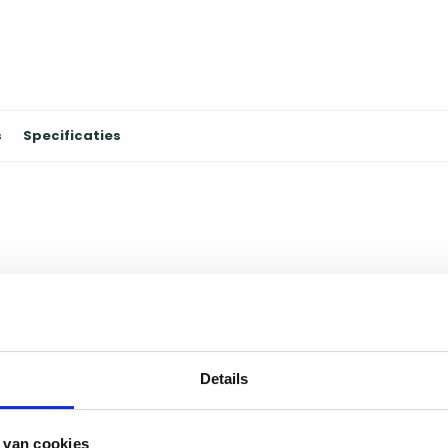
s
Specificaties
za bakken op jouw keramische BBQ doe je natuurlijk
astard zijn gemaakt van speciaal cordieriet
n daarom geschikt om op hoge temperaturen pizza
Details
 van cookies