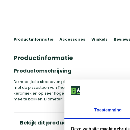
Productinformatie
Accessoires
Winkels
Review
Productinformatie
Productomschrijving
De heerlijkste steenoven pizza’s zo uit jouw kamado BBQ! Piz
met de pizzasteen van The Bastard. De pizzastenen van The B
keramiek en op zeer hoge temperatuur gefabriceerd. Ze zij
mee te bakken. Diameter: 36 cm
Toestemming
Bekijk dit product in onze winkels
Deze website maakt gebruik