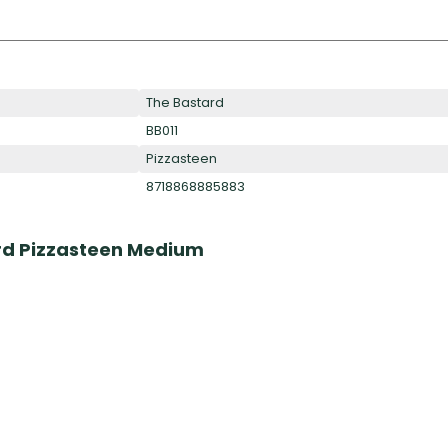
The Bastard
BB011
Pizzasteen
8718868885883
rd Pizzasteen Medium