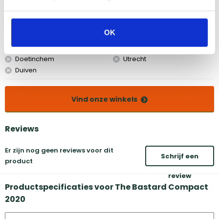
Amsterdam
Eindhoven
OK
Breda
Groningen
Den Bosch
Naarden
Doetinchem
Utrecht
Duiven
Vind onze winkels
Reviews
Er zijn nog geen reviews voor dit
Schrijf een
product
review
Productspecificaties voor The Bastard Compact
2020