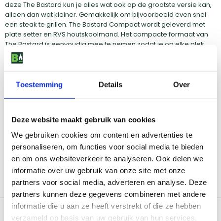
deze The Bastard kun je alles wat ook op de grootste versie kan,
alleen dan wat kleiner. Gemakkelijk om bijvoorbeeld even snel
een steak te grillen. The Bastard Compact wordt geleverd met
plate setter en RVS houtskoolmand. Het compacte formaat van
The Bastard is eenvoudig mee te nemen zodat je op elke plek
kan BBQ'en. Het vernieuwde onderstel zorgt ervoor dat The
Bastard Compact altijd stabiel en stevig op zijn plek staat. The
Bastard is gemaakt van industrieel keramiek. De keramische
barbecues van The Bastard staan bekend om het perfect
Toestemming
Details
Over
vasthouden van warmte, een constante temperatuur en een
goed te regelen luchtcirculatie. Het keramiek is bestand tegen
hoge temperaturen waardoor er vele kookmethodes mogelijk
Deze website maakt gebruik van cookies
zijn. Je kan grillen, roken, stomen, bakken en low-slow
barbecueën met The Bastard. Met The Bastard maak je in een
We gebruiken cookies om content en advertenties te
handomdraai overheerlijke en malse vlees-, vis- of groente-
personaliseren, om functies voor social media te bieden
gerechten met een pure smaak zoals je alleen bij The Bastard
en om ons websiteverkeer te analyseren. Ook delen we
proeft. The Bastard is een Dutch design van hoogwaardig
informatie over uw gebruik van onze site met onze
cordieriet keramiek met 20 jaar garantie. Lekker
ongecompliceerd, stoer, kwalitatief, veelzijdig en voor iedereen
partners voor social media, adverteren en analyse. Deze
het hele jaar door.
partners kunnen deze gegevens combineren met andere
informatie die u aan ze heeft verstrekt of die ze hebben
Bekijk dit product in onze winkels
verzameld op basis van uw gebruik van hun services.