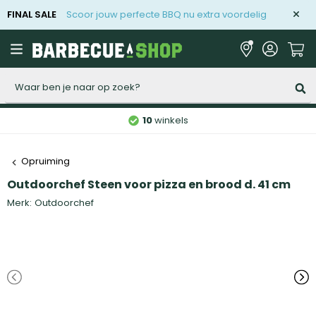
FINAL SALE
Scoor jouw perfecte BBQ nu extra voordelig
Zoeken
10
winkels
Opruiming
Outdoorchef Steen voor pizza en brood d. 41 cm
Merk:
Outdoorchef