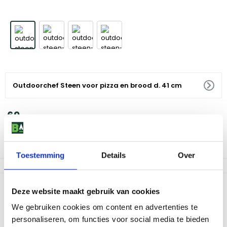
Outdoorchef Steen voor pizza en brood d. 41 cm
69
,
-
Voor 18:00 besteld, morgen in huis
Let op, nog maar 1 op voorraad
Toestemming
Details
Over
Productomschrijving
Deze website maakt gebruik van cookies
De Outdoorchef Steen voor Pizza en Brood d. 41 cm is een must-
We gebruiken cookies om content en advertenties te
have voor elke buitenkookliefhebber. Deze pizzasteen biedt je
personaliseren, om functies voor social media te bieden
de mogelijkheid om heerlijke, knapperige pizza's en