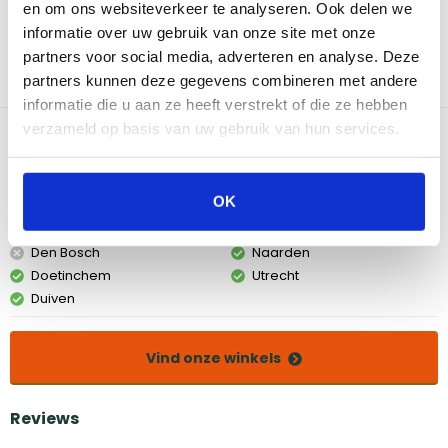
en om ons websiteverkeer te analyseren. Ook delen we
versgebakken brood te bereiden, gewoon in je eigen achtertuin.
informatie over uw gebruik van onze site met onze
De steen is gemaakt van hoogwaardig materiaal dat zorgt voor
een gelijkmatige warmteverdeling, waardoor je bakcreaties
partners voor social media, adverteren en analyse. Deze
altijd perfect gaar worden. Met een diameter van 41 cm is de
partners kunnen deze gegevens combineren met andere
steen groot genoeg voor de meeste pizza's en broden.
informatie die u aan ze heeft verstrekt of die ze hebben
verzameld op basis van uw gebruik van hun services.
Bekijk dit product in onze winkels
OK
Amsterdam
Eindhoven
Breda
Groningen
Den Bosch
Naarden
Doetinchem
Utrecht
Duiven
Vind onze winkels
Reviews