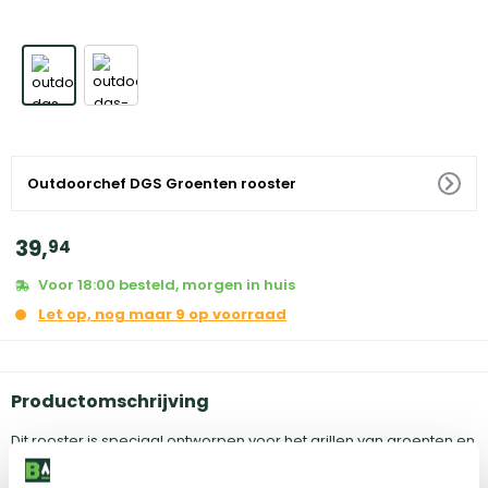
Outdoorchef DGS Groenten rooster
39
,
94
Voor 18:00 besteld, morgen in huis
Let op, nog maar 9 op voorraad
Productomschrijving
Dit rooster is speciaal ontworpen voor het grillen van groenten en
andere delicate ingrediënten. Het is gemaakt van hoogwaardig
roestvrij staal, waardoor het niet alleen duurzaam maar ook