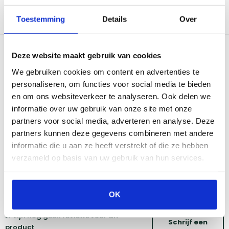
gemakkelijk schoon te maken is. De zijtafels van de nieuwe
barbecues van Outdoorchef bieden de benodigde werkruimte
Toestemming
Details
Over
voor het gebruik van het rooster.
Bekijk dit product in onze winkels
Deze website maakt gebruik van cookies
We gebruiken cookies om content en advertenties te
personaliseren, om functies voor social media te bieden
Amsterdam
Eindhoven
en om ons websiteverkeer te analyseren. Ook delen we
Breda
Groningen
Den Bosch
Naarden
informatie over uw gebruik van onze site met onze
Doetinchem
Utrecht
partners voor social media, adverteren en analyse. Deze
Duiven
partners kunnen deze gegevens combineren met andere
informatie die u aan ze heeft verstrekt of die ze hebben
verzameld op basis van uw gebruik van hun services.
Vind onze winkels
Reviews
OK
Er zijn nog geen reviews voor dit
Schrijf een
product