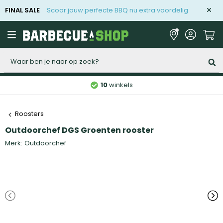
FINAL SALE
Scoor jouw perfecte BBQ nu extra voordelig
Zoeken
10
winkels
Roosters
Outdoorchef DGS Groenten rooster
Merk:
Outdoorchef