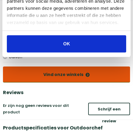
partners voor social media, adverteren en analyse. Deze
Bekijk dit product in onze winkels
partners kunnen deze gegevens combineren met andere
informatie die u aan ze heeft verstrekt of die ze hebben
verzameld op basis van uw gebruik van hun services.
Amsterdam
Eindhoven
Breda
Groningen
Den Bosch
Naarden
OK
Doetinchem
Utrecht
Duiven
Vind onze winkels
Reviews
Er zijn nog geen reviews voor dit
Schrijf een
product
review
Productspecificaties voor Outdoorchef