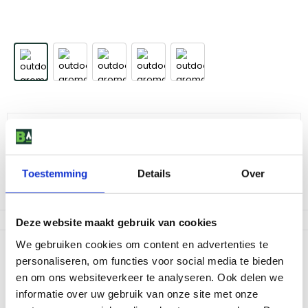
Outdoorchef Aromapan van gietijzer d. 23 cm
46
,
99
Toestemming
Details
Over
Niet op voorraad
Deze website maakt gebruik van cookies
We gebruiken cookies om content en advertenties te
Productomschrijving
personaliseren, om functies voor social media te bieden
Met de Aromapan van gietijzer maak je de lekkerste sauzen,
en om ons websiteverkeer te analyseren. Ook delen we
stoofschotels en bijgerechten op jouw barbecue. Geschikt voor
informatie over uw gebruik van onze site met onze
elke barbecue.