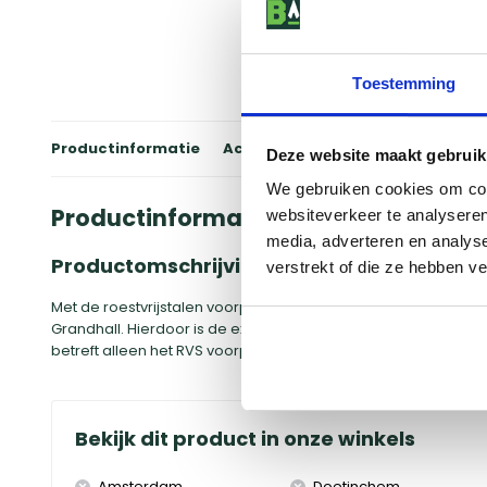
Toestemming
Productinformatie
Accessoires
Winkels
Review
Deze website maakt gebruik
We gebruiken cookies om cont
Productinformatie
websiteverkeer te analyseren
media, adverteren en analys
Productomschrijving
verstrekt of die ze hebben v
Met de roestvrijstalen voorpaneel van Grandhall dek je het z
Grandhall. Hierdoor is de extra zijbrander geheel in dezelfde kl
betreft alleen het RVS voorpaneel. De zij- en/of sear brander 
Bekijk dit product in onze winkels
Amsterdam
Doetinchem