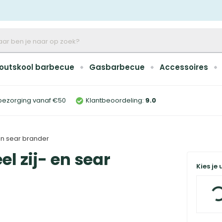
outskool barbecue
Gasbarbecue
Accessoires
bezorging vanaf €50
Klantbeoordeling:
9
.0
en sear brander
l zij- en sear
Kies je 