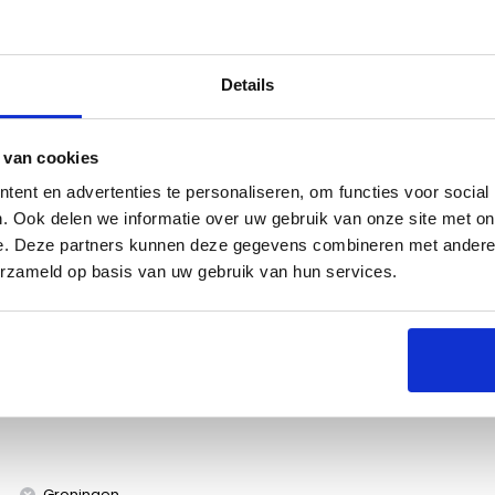
Details
s
Specificaties
 van cookies
ent en advertenties te personaliseren, om functies voor social
. Ook delen we informatie over uw gebruik van onze site met on
e. Deze partners kunnen deze gegevens combineren met andere i
erzameld op basis van uw gebruik van hun services.
warte gedeelte af op de zij- en sear brander van
eur (RVS). Ideaal voor de Grandhall Elite. Let op: het
van Grandhall zijn niet inbegrepen.
Groningen