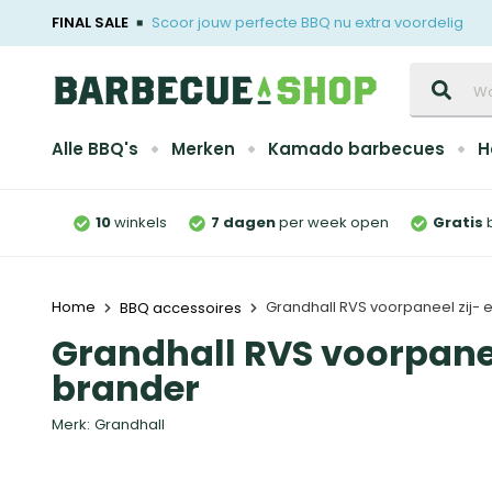
FINAL SALE
Scoor jouw perfecte BBQ nu extra voordelig
Zoeken
Alle BBQ's
Merken
Kamado barbecues
H
10
winkels
7 dagen
per week open
Gratis
Home
Grandhall RVS voorpaneel zij- 
BBQ accessoires
Grandhall RVS voorpanee
brander
Merk:
Grandhall