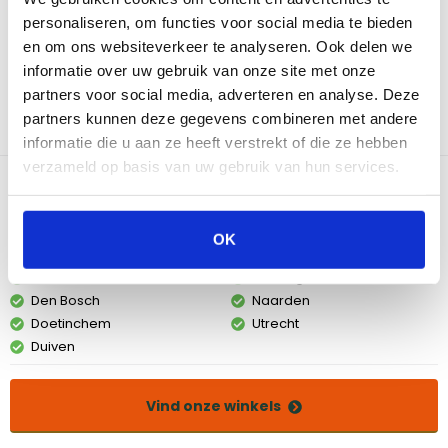
warmtegeleiding en -behoud, waardoor jouw vlees, vis en
personaliseren, om functies voor social media te bieden
groenten gelijkmatig garen en een heerlijke korst krijgen. Dankzij
en om ons websiteverkeer te analyseren. Ook delen we
het sterke geëmailleerde gietijzer is het grillrooster niet alleen
informatie over uw gebruik van onze site met onze
bestand tegen hoge temperaturen, maar ook eenvoudig schoon
partners voor social media, adverteren en analyse. Deze
te maken. Na gebruik even invetten en je geniet jarenlang van de
partners kunnen deze gegevens combineren met andere
beste grillprestaties.
informatie die u aan ze heeft verstrekt of die ze hebben
verzameld op basis van uw gebruik van hun services.
Bekijk dit product in onze winkels
OK
Amsterdam
Eindhoven
Breda
Groningen
Den Bosch
Naarden
Doetinchem
Utrecht
Duiven
Vind onze winkels