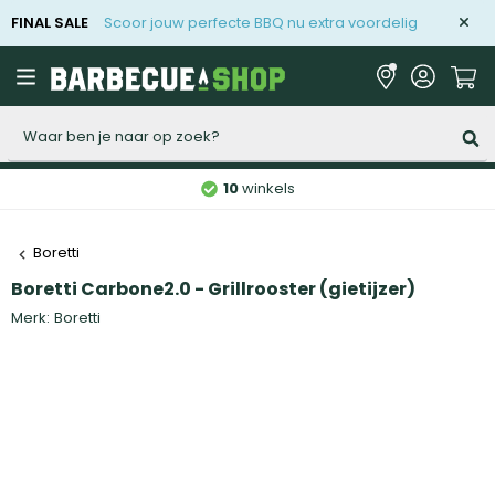
FINAL SALE
Scoor jouw perfecte BBQ nu extra voordelig
Zoeken
10
winkels
Boretti
Boretti Carbone2.0 - Grillrooster (gietijzer)
Merk:
Boretti