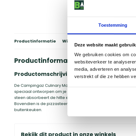
Toestemming
Productinformatie
Winkels
Reviews
Specificati
Deze website maakt gebruik
We gebruiken cookies om cont
Productinformatie
websiteverkeer te analyseren
media, adverteren en analys
Productomschrijving
verstrekt of die ze hebben v
De Campingaz Culinary Modular Pizza Stone is een must-have 
speciaal ontworpen om je de authentieke Italiaanse pizza-erv
steen absorbeert de hitte en verdeelt deze gelijkmatig, waar
Bovendien is de pizzasteen eenvoudig te gebruiken en te rein
buitenkeuken.
Bekijk dit product in onze winkels