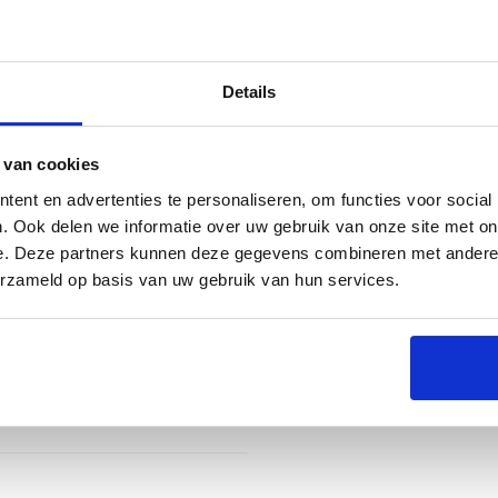
Details
es
 van cookies
ent en advertenties te personaliseren, om functies voor social
. Ook delen we informatie over uw gebruik van onze site met on
e. Deze partners kunnen deze gegevens combineren met andere i
erzameld op basis van uw gebruik van hun services.
voor iedere pizzaliefhebber. Deze pizzasteen is
aring te geven, gewoon vanuit je eigen tuin. De
door je pizza een perfect knapperige bodem krijgt.
igen, waardoor het een ideale aanvulling is op je