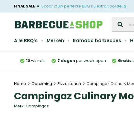
FINAL SALE
Scoor jouw perfecte BBQ nu extra voordelig
Zoeken
Alle BBQ's
Merken
Kamado barbecues
H
10
winkels
7 dagen
per week open
Gratis
Home
Opruiming
Pizzastenen
Campingaz Culinary Mod
Campingaz Culinary Mod
Merk:
Campingaz