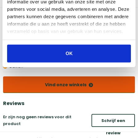
informatie over uw gebruik van onze site met onze
op. Geschikt voor de Boretti Ibrido, Ligorio en Maggiore.
partners voor social media, adverteren en analyse. Deze
Bekijk dit product in onze winkels
partners kunnen deze gegevens combineren met andere
informatie die u aan ze heeft verstrekt of die ze hebben
verzameld op basis van uw gebruik van hun services.
Amsterdam
Eindhoven
Breda
Groningen
Den Bosch
Naarden
OK
Doetinchem
Utrecht
Duiven
Vind onze winkels
Reviews
Er zijn nog geen reviews voor dit
Schrijf een
product
review