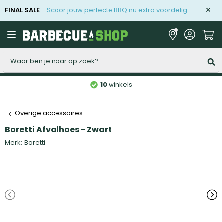
FINAL SALE
Scoor jouw perfecte BBQ nu extra voordelig
Zoeken
10
winkels
Overige accessoires
Boretti Afvalhoes - Zwart
Merk:
Boretti