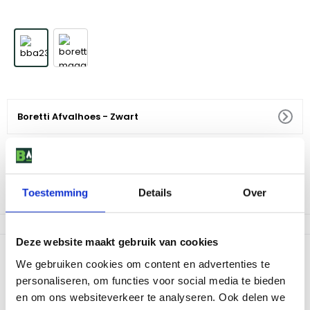
Boretti Afvalhoes - Zwart
29
,
99
1 tot 3 dagen levertijd
Toestemming
Details
Over
Af te halen in 9 winkels
Deze website maakt gebruik van cookies
Productomschrijving
We gebruiken cookies om content en advertenties te
Snel afval kwijt tijdens het barbecueën en voorbereiden van
personaliseren, om functies voor social media te bieden
gerechten maar wel op een stijlvolle manier? In deze Italian
en om ons websiteverkeer te analyseren. Ook delen we
design Boretti hoes in grijs bergt je jouw net gemaakte rommel