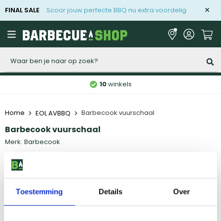
FINAL SALE
Scoor jouw perfecte BBQ nu extra voordelig
Zoeken
10
winkels
Home
Barbecook vuurschaal
EOL AVBBQ
Barbecook vuurschaal
Merk:
Barbecook
Barbecook vuurschaal
Toestemming
Details
Over
95
,
-