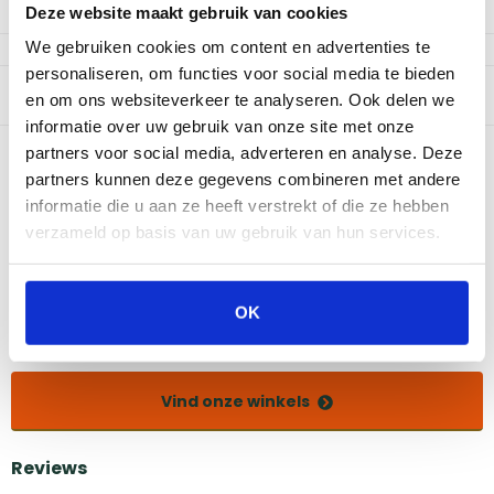
Niet op voorraad
Deze website maakt gebruik van cookies
We gebruiken cookies om content en advertenties te
personaliseren, om functies voor social media te bieden
Productomschrijving
en om ons websiteverkeer te analyseren. Ook delen we
informatie over uw gebruik van onze site met onze
Bekijk dit product in onze winkels
partners voor social media, adverteren en analyse. Deze
partners kunnen deze gegevens combineren met andere
informatie die u aan ze heeft verstrekt of die ze hebben
verzameld op basis van uw gebruik van hun services.
Amsterdam
Eindhoven
Breda
Groningen
Den Bosch
Naarden
Doetinchem
Utrecht
OK
Duiven
Vind onze winkels
Reviews