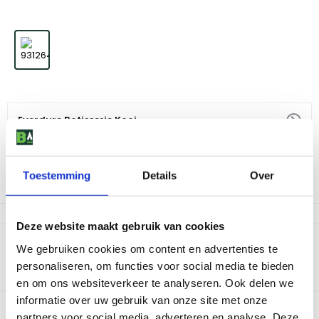
Everdure Rotisserie Kooi
89
,
42
Toestemming
Details
Over
Niet op voorraad
Deze website maakt gebruik van cookies
Productomschrijving
We gebruiken cookies om content en advertenties te
personaliseren, om functies voor social media te bieden
Deze Everdure Rotisserie Kooi is een ideaal te gebruiken in
combinatie met een Everdure barbecue.
en om ons websiteverkeer te analyseren. Ook delen we
informatie over uw gebruik van onze site met onze
Bekijk dit product in onze winkels
partners voor social media, adverteren en analyse. Deze