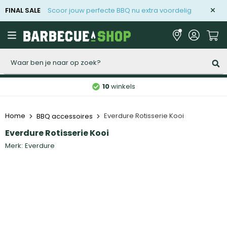
FINAL SALE
Scoor jouw perfecte BBQ nu extra voordelig
Zoeken
10
winkels
Home
Everdure Rotisserie Kooi
BBQ accessoires
Everdure Rotisserie Kooi
Merk:
Everdure