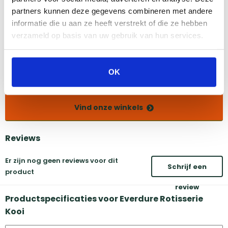
partners kunnen deze gegevens combineren met andere
informatie die u aan ze heeft verstrekt of die ze hebben
Amsterdam
Eindhoven
verzameld op basis van uw gebruik van hun services.
Breda
Groningen
Den Bosch
Naarden
Doetinchem
Utrecht
OK
Duiven
Vind onze winkels
Reviews
Er zijn nog geen reviews voor dit
Schrijf een
product
review
Productspecificaties voor Everdure Rotisserie
Kooi