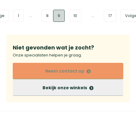
ige
1
...
8
9
10
...
17
Volg
Niet gevonden wat je zocht?
Onze specialisten helpen je graag.
Neem contact op
Bekijk onze winkels