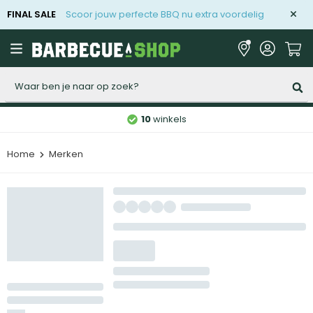
FINAL SALE
Scoor jouw perfecte BBQ nu extra voordelig
Zoeken
10
winkels
Home
Merken