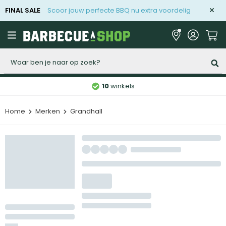
FINAL SALE
Scoor jouw perfecte BBQ nu extra voordelig
Zoeken
10
winkels
Home
Merken
Grandhall