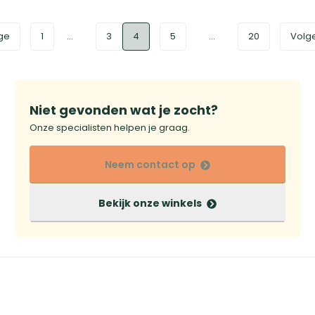
ge
1
...
3
4
5
...
20
Volg
Niet gevonden wat je zocht?
Onze specialisten helpen je graag.
Neem contact op
Bekijk onze winkels