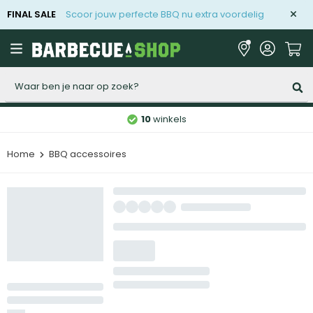
FINAL SALE
Scoor jouw perfecte BBQ nu extra voordelig
Zoeken
10
winkels
Home
BBQ accessoires