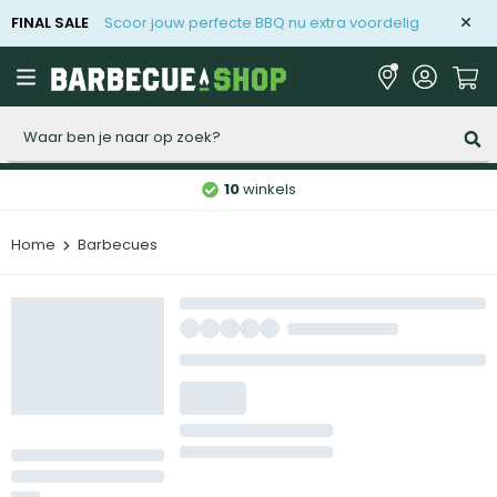
FINAL SALE
Scoor jouw perfecte BBQ nu extra voordelig
Zoeken
10
winkels
Home
Barbecues