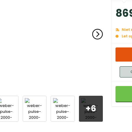
86
Niet
Let 
+
6