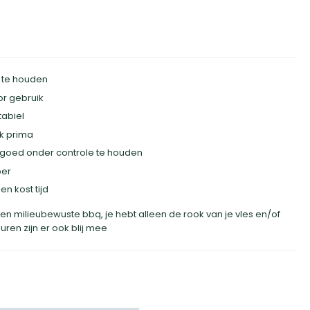
 te houden
oor gebruik
tabiel
k prima
goed onder controle te houden
per
 kost tijd
 milieubewuste bbq, je hebt alleen de rook van je vles en/of
ren zijn er ook blij mee