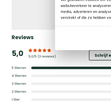
Ontvang
gegarandeerd 
websiteverkeer te analyseren
naar jouw persoonlijke de
korting!
media, adverteren en analys
verstrekt of die ze hebben v
Bekijk de actievoorwaard
Reviews
5,0
Schrijf 
5,0
/5 (
3 reviews
)
5
Sterren
4
Sterren
3
Sterren
2
Sterren
1
Ster