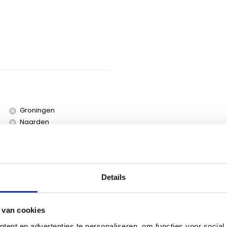
Groningen
Naarden
Utrecht
Details
 van cookies
ent en advertenties te personaliseren, om functies voor social