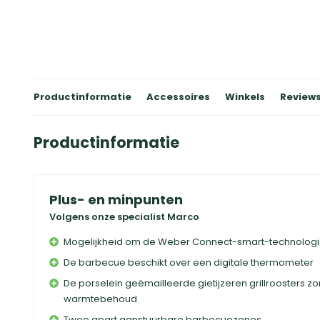
Productinformatie
Accessoires
Winkels
Review
Productinformatie
Plus- en minpunten
Volgens onze specialist Marco
Mogelijkheid om de Weber Connect-smart-technologi
De barbecue beschikt over een digitale thermometer
De porselein geëmailleerde gietijzeren grillroosters zo
warmtebehoud
Twee apart aanstuurbare barbecuezones