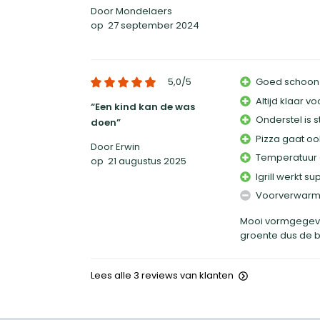
Door Mondelaers
op
27 september 2024
5,0
/5
Goed schoon
Altijd klaar v
Een kind kan de was
Onderstel is s
doen
Pizza gaat oo
Door Erwin
Temperatuur 
op
21 augustus 2025
Igrill werkt su
Voorverwarmen
Mooi vormgegeven
groente dus de bu
Lees alle 3 reviews van klanten