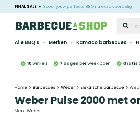
FINAL SALE
Scoor jouw perfecte BBQ nu extra voordelig
Zoeken
Alle BBQ's
Merken
Kamado barbecues
H
10
winkels
7 dagen
per week open
Gratis
Home
Barbecues
Weber
Elektrische barbecue
Webe
Weber Pulse 2000 met o
Merk:
Weber