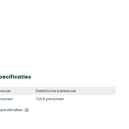
pecificaties
becue
Elektrische barbecue
ersonen
Tot 8 personen
 specificaties