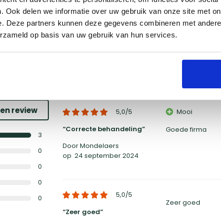
korting
op dit product. Vraag
. Ook delen we informatie over uw gebruik van onze site met on
al en ontvang een mooie
e. Deze partners kunnen deze gegevens combineren met andere i
erzameld op basis van uw gebruik van hun services.
en
een review
5,0
/5
Mooi
Correcte behandeling
Goede firma
3
Door Mondelaers
0
op
24 september 2024
0
0
5,0
/5
0
Zeer goed
Zeer goed