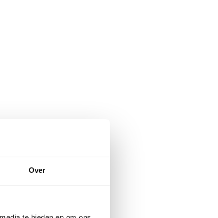
Over
 media te bieden en om ons