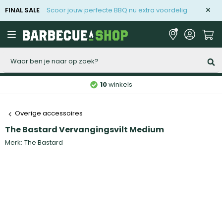
FINAL SALE
Scoor jouw perfecte BBQ nu extra voordelig
Zoeken
10
winkels
Overige accessoires
The Bastard Vervangingsvilt Medium
Merk:
The Bastard