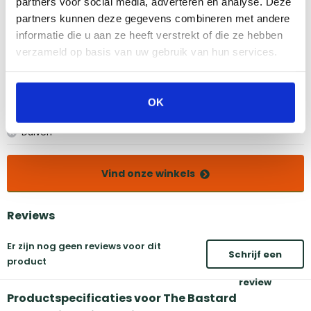
partners voor social media, adverteren en analyse. Deze
Bekijk dit product in onze winkels
partners kunnen deze gegevens combineren met andere
informatie die u aan ze heeft verstrekt of die ze hebben
verzameld op basis van uw gebruik van hun services.
Amsterdam
Eindhoven
Breda
Groningen
Den Bosch
Naarden
OK
Doetinchem
Utrecht
Duiven
Vind onze winkels
Reviews
Er zijn nog geen reviews voor dit
Schrijf een
product
review
Productspecificaties voor The Bastard