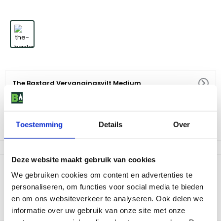
The Bastard Vervangingsvilt Medium
30
,
95
Toestemming
Details
Over
Niet op voorraad
Deze website maakt gebruik van cookies
Productomschrijving
We gebruiken cookies om content en advertenties te
High performance zelfklevend, Nomex/Kevlar vervangingsvilt
personaliseren, om functies voor social media te bieden
voor The Bastard. Eenvoudig zelf te vervangen wanneer het vilt
en om ons websiteverkeer te analyseren. Ook delen we
van jouw kamado versleten is. De lengte is voldoende voor
informatie over uw gebruik van onze site met onze
onderkant, bovenkant Kamado en schoorsteen te vernieuwen.