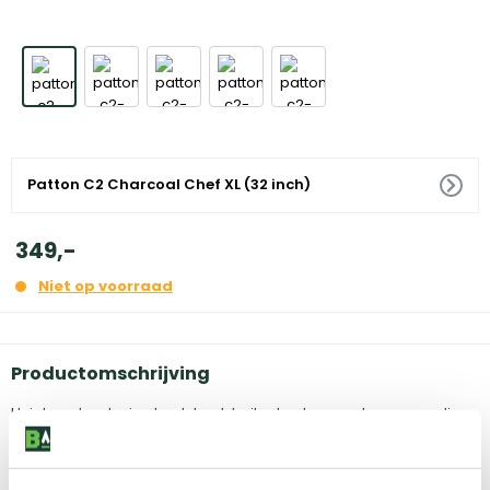
Patton C2 Charcoal Chef XL (32 inch)
349
,
-
Niet op voorraad
Productomschrijving
Unieke retro design houtskool-buitenkeuken van hoogwaardige
kwaliteit voorzien van twee stevige zijtafels en handige in hoogte
verstelbare houtskool tray. Middels de klepopening aan de
voorzijde is het tevens mogelijk om op eenvoudige wijze tijdens