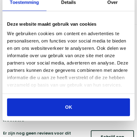
Toestemming
Details
Over
het barbecueën houtskool en/of briketten bij te vullen. In een
handomdraai creëer je een ultieme beleving door gebruik van
houtskool en/of briketten. Een sfeervolle alleskunner keuze voor
iedere tuin!
Deze website maakt gebruik van cookies
Bekijk dit product in onze winkels
We gebruiken cookies om content en advertenties te
personaliseren, om functies voor social media te bieden
en om ons websiteverkeer te analyseren. Ook delen we
Amsterdam
Eindhoven
informatie over uw gebruik van onze site met onze
Breda
Groningen
partners voor social media, adverteren en analyse. Deze
Den Bosch
Naarden
partners kunnen deze gegevens combineren met andere
Doetinchem
Utrecht
informatie die u aan ze heeft verstrekt of die ze hebben
Duiven
verzameld op basis van uw gebruik van hun services.
Vind onze winkels
OK
Reviews
Er zijn nog geen reviews voor dit
Schrijf een