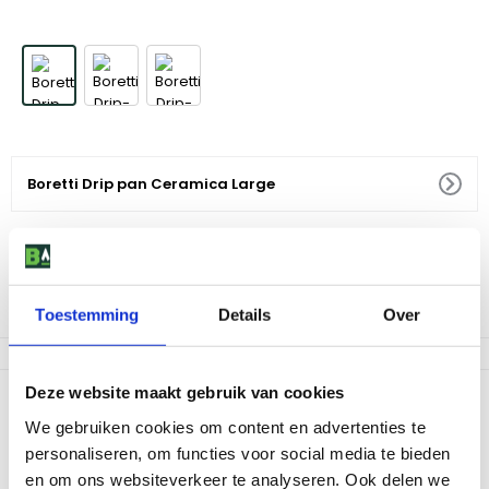
Boretti Drip pan Ceramica Large
24
,
95
Voor 18:00 besteld, morgen in huis
Af te halen in 9 winkels
Toestemming
Details
Over
Deze website maakt gebruik van cookies
Productomschrijving
We gebruiken cookies om content en advertenties te
Serveer heerlijke barbecue gerechten met de Boretti drip pan,
personaliseren, om functies voor social media te bieden
speciaal ontwikkeld voor de Boretti Ceramica Large. Voorkom
en om ons websiteverkeer te analyseren. Ook delen we
onnodig restafval en druppelen op jouw warmtedeflectorstenen.