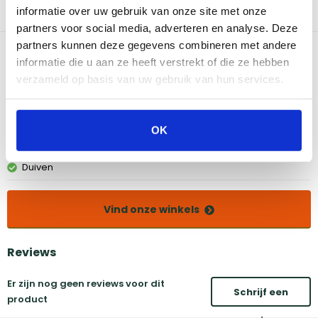
Ideaal om overbodig vet op te vangen met de drip pan zodat jij je
informatie over uw gebruik van onze site met onze
Borreti Ceramica schoon houdt.
partners voor social media, adverteren en analyse. Deze
partners kunnen deze gegevens combineren met andere
Bekijk dit product in onze winkels
informatie die u aan ze heeft verstrekt of die ze hebben
verzameld op basis van uw gebruik van hun services.
Amsterdam
Eindhoven
Breda
Groningen
OK
Den Bosch
Naarden
Doetinchem
Utrecht
Duiven
Vind onze winkels
Reviews
Er zijn nog geen reviews voor dit
Schrijf een
product