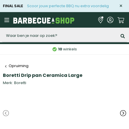
FINAL SALE
Scoor jouw perfecte BBQ nu extra voordelig
Zoeken
10
winkels
Opruiming
Boretti Drip pan Ceramica Large
Merk:
Boretti